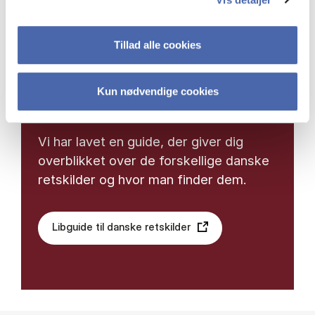
Tillad alle cookies
Hvis du synes, det er lidt svært at finde
rundt i de juridiske kilder, så er du ikke
Kun nødvendige cookies
alene.
Vi har lavet en guide, der giver dig
overblikket over de forskellige danske
retskilder og hvor man finder dem.
Libguide til danske retskilder