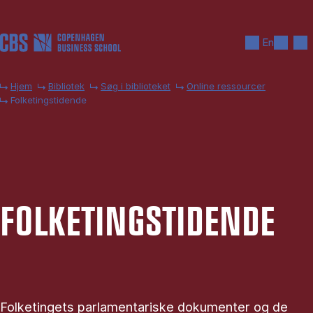
Gå til hovedindhold
Søg
Men
En
Hjem
Bibliotek
Søg i biblioteket
Online ressourcer
Folketingstidende
FOL­KE­TING­STI­DEN­DE
Folketingets parlamentariske dokumenter og de