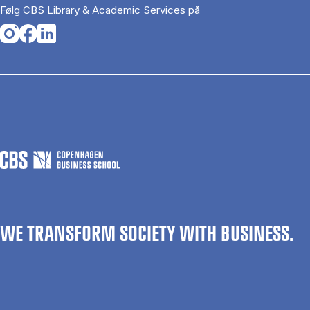
Følg CBS Library & Academic Services på
Opens in a new tab
Opens in a new tab
Opens in a new tab
WE TRANSFORM SOCIETY WITH BUSINESS.