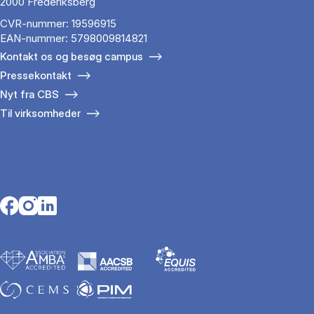
2000 Frederiksberg
CVR-nummer: 19596915
EAN-nummer: 5798009814821
Kontakt os og besøg campus
Pressekontakt
Nyt fra CBS
Til virksomheder
Opens in a new tab
Opens in a new tab
Opens in a new tab