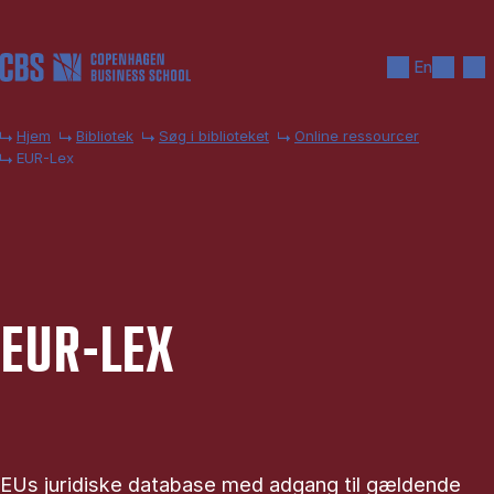
Gå til hovedindhold
Søg
Men
En
Hjem
Bibliotek
Søg i biblioteket
Online ressourcer
EUR-Lex
EUR-LEX
EUs juridiske database med adgang til gældende