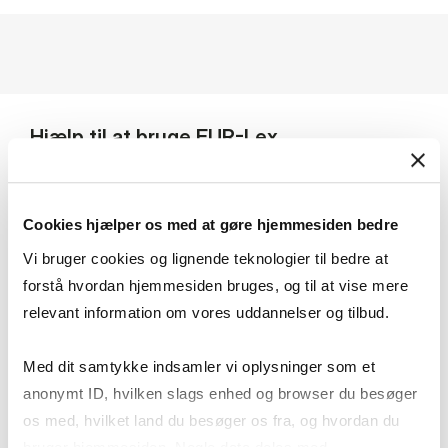
Hjælp til at bruge EUR-Lex
Cookies hjælper os med at gøre hjemmesiden bedre
Indhold på EUR-Lex
Vi bruger cookies og lignende teknologier til bedre at
forstå hvordan hjemmesiden bruges, og til at vise mere
relevant information om vores uddannelser og tilbud.
Sådan søger du
Med dit samtykke indsamler vi oplysninger som et
anonymt ID, hvilken slags enhed og browser du besøger
Resultatlisten
os med, hvilket land du besøger os fra, og hvordan du
bruger hjemmesiden. Nogle data deles med