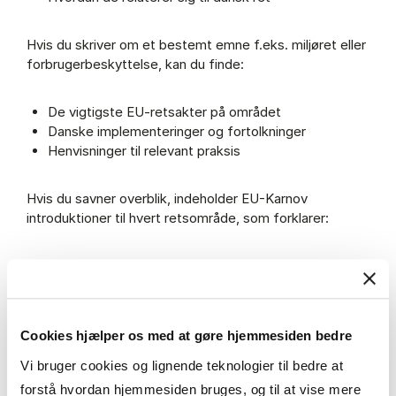
Hvis du skriver om et bestemt emne f.eks. miljøret eller
forbrugerbeskyttelse, kan du finde:
De vigtigste EU-retsakter på området
Danske implementeringer og fortolkninger
Henvisninger til relevant praksis
Hvis du savner overblik, indeholder EU-Karnov
introduktioner til hvert retsområde, som forklarer:
Hvad området dækker
Hvilke regler der gælder
Hvordan EU og dansk ret spiller sammen
Cookies hjælper os med at gøre hjemmesiden bedre
EU-Karnov er en del af Karnov
Vi bruger cookies og lignende teknologier til bedre at
I Karnov kan du, ud over EU-Karnov, også finde Karnov
forstå hvordan hjemmesiden bruges, og til at vise mere