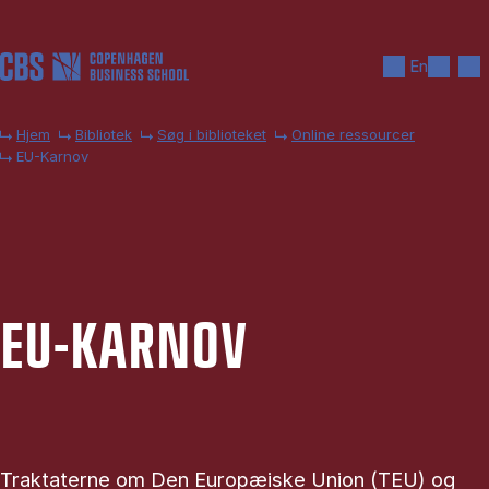
Gå til hovedindhold
Søg
Men
En
Hjem
Bibliotek
Søg i biblioteket
Online ressourcer
EU-Karnov
EU-KAR­NOV
Traktaterne om Den Europæiske Union (TEU) og