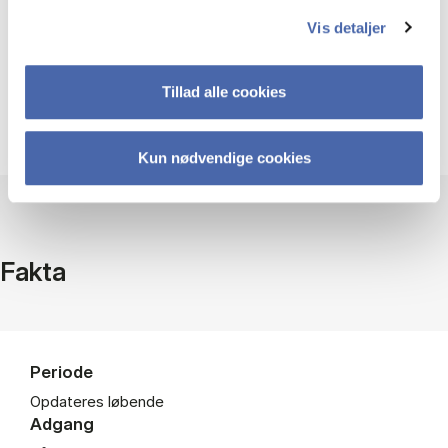
Vis detaljer
Brug af do­ku­men­ter fra Kar­nov i un­der­vis­nin­
Tillad alle cookies
gen
Kun nødvendige cookies
Fakta
Periode
Opdateres løbende
Adgang