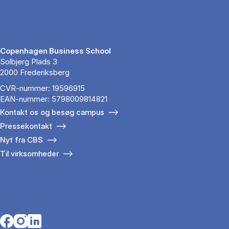
Copenhagen Business School
Solbjerg Plads 3
2000 Frederiksberg
CVR-nummer: 19596915
EAN-nummer: 5798009814821
Kontakt os og besøg campus
Pressekontakt
Nyt fra CBS
Til virksomheder
Opens in a new tab
Opens in a new tab
Opens in a new tab