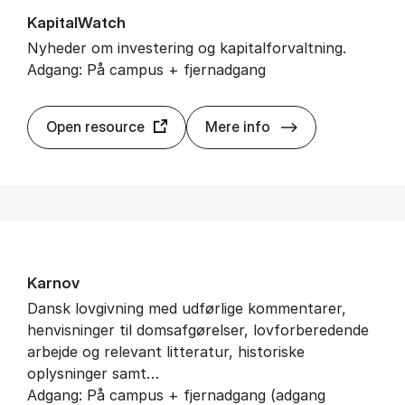
Ka­pi­talWatch
Nyheder om investering og kapitalforvaltning.
Adgang: På campus + fjernadgang
Ka­pi­talWatch
Open resource
Mere info
Kar­nov
Dansk lovgivning med udførlige kommentarer,
henvisninger til domsafgørelser, lovforberedende
arbejde og relevant litteratur, historiske
oplysninger samt…
Adgang: På campus + fjernadgang (adgang