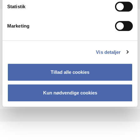
Statistik
Marketing
Kluwer Law On­li­ne
Internationale juridiske tidsskrifter indenfor bl.a.
voldgift, skatteret, energi- og miljøret, erhvervs-
Vis detaljer
og handelsret, selskabsret, EU-ret og
konkurrenceret.
Adgang: På campus + fjernadgang
Tillad alle cookies
Kluwer Law On­li
Open resource
Mere info
Kun nødvendige cookies