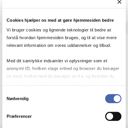
Ke­e­ni­ous
Open resource
Mere info
Cookies hjælper os med at gøre hjemmesiden bedre
Vi bruger cookies og lignende teknologier til bedre at
forstå hvordan hjemmesiden bruges, og til at vise mere
relevant information om vores uddannelser og tilbud.
Kluwer Ar­bi­tra­tion
Primære kilder og ekspertkommentarer inden for
Med dit samtykke indsamler vi oplysninger som et
international voldgift og konfliktløsning, samt
anonymt ID, hvilken slags enhed og browser du besøger
retspraksis bl.a. fra International Chamber of
os med, hvilket land du besøger os fra, og hvordan du
Commerce.
bruger hjemmesiden. Nogle data deles med
Adgang: På campus + fjernadgang
tredjepartsværktøjer, som vi bruger til statistik og
Samtykkevalg
Nødvendig
markedsføring. Du bestemmer selv - og kan altid trække
Kluwer Ar­bi­tra­t
Open resource
Mere info
dit samtykke tilbage via knappen nederst til højre.
Præferencer