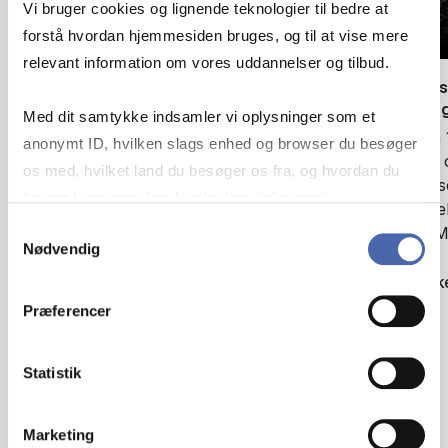
Vi bruger cookies og lignende teknologier til bedre at
forstå hvordan hjemmesiden bruges, og til at vise mere
relevant information om vores uddannelser og tilbud.
Po­dcast: Hvor­for er le­del­se al­drig et frit
Po­dcast
valg på hyl­der­ne?
tet i or­
Med dit samtykke indsamler vi oplysninger som et
Sæson 1, afsnit 1: Det første afsnit af
Sæson 1
anonymt ID, hvilken slags enhed og browser du besøger
Lederløftet handler om ledelse og styring. I
ledelse 
os med, hvilket land du besøger os fra, og hvordan du
samtalen deltager professor, Dr.merc. Jan
profess
bruger hjemmesiden. Nogle data deles med
Molin, CBS, og administrerende…
bestyre
tredjepartsværktøjer, som vi bruger til statistik og
Samtykkevalg
Anne-Ma
Nødvendig
markedsføring. Du bestemmer selv - og kan altid trække
Se artikel
dit samtykke tilbage via knappen nederst til højre.
Se artik
Præferencer
Statistik
Marketing