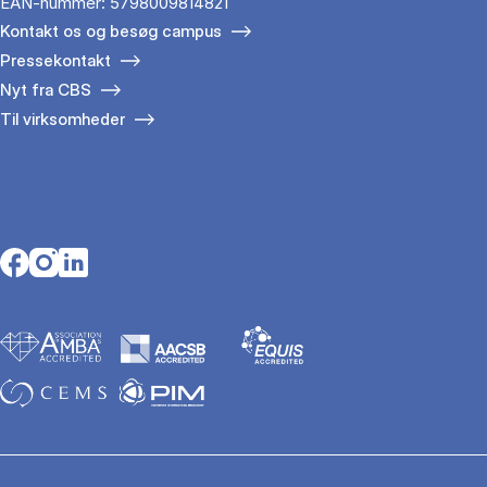
EAN-nummer: 5798009814821
Kontakt os og besøg campus
Pressekontakt
Nyt fra CBS
Til virksomheder
Opens in a new tab
Opens in a new tab
Opens in a new tab