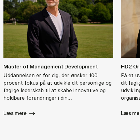
Ma­ster of Ma­na­ge­ment De­ve­l­op­ment
HD2 Or­g
Uddannelsen er for dig, der ønsker 100
Få et u
procent fokus på at udvikle dit personlige og
dit fagl
faglige lederskab til at skabe innovative og
udvikli
holdbare forandringer i din…
organisa
Læs mere
Læs me