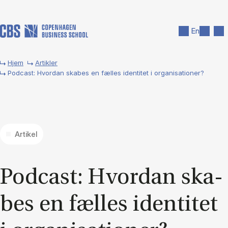
Gå til hovedindhold
Søg
Men
En
Hjem
Artikler
Podcast: Hvordan skabes en fælles identitet i organisationer?
Artikel
Po­dcast: Hvor­dan ska­
bes en fæl­les iden­ti­tet