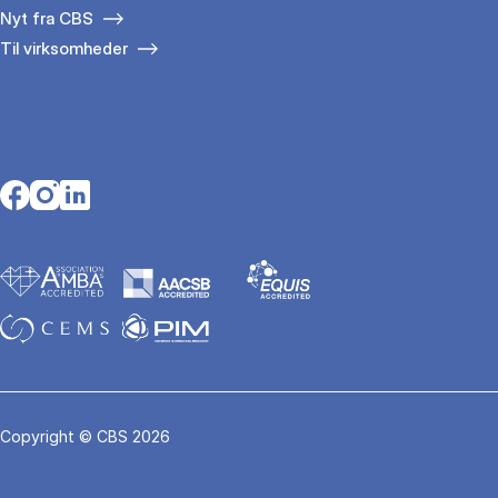
Nyt fra CBS
Til virksomheder
Opens in a new tab
Opens in a new tab
Opens in a new tab
Copyright © CBS 2026