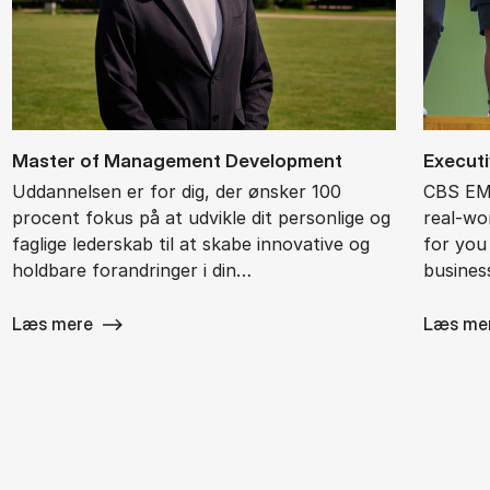
Ma­ster of Ma­na­ge­ment De­ve­l­op­ment
Ex­ec­ut
Uddannelsen er for dig, der ønsker 100
CBS EMB
procent fokus på at udvikle dit personlige og
real-wor
faglige lederskab til at skabe innovative og
for you
holdbare forandringer i din…
busines
Læs mere
Læs me