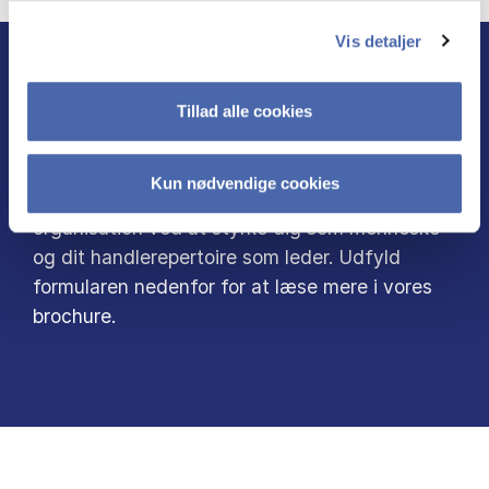
Vis detaljer
LEDELSE I RELATIONER
Tillad alle cookies
På MMD bliver du inspireret til ledelse i
Kun nødvendige cookies
relationer. Det skaber udvikling og værdi i din
organisation ved at styrke dig som menneske
og dit handlerepertoire som leder. Udfyld
formularen nedenfor for at læse mere i vores
brochure.