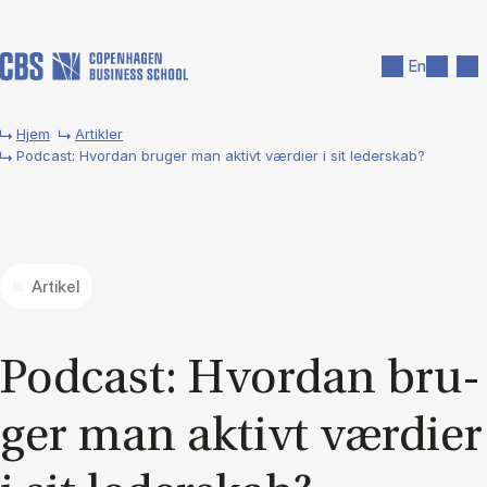
Gå til hovedindhold
Søg
Men
En
Hjem
Artikler
Podcast: Hvordan bruger man aktivt værdier i sit lederskab?
Artikel
Po­dcast: Hvor­dan bru­
ger man ak­tivt vær­di­er