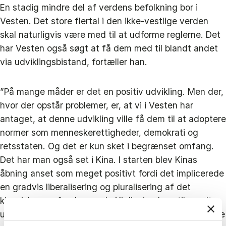
En stadig mindre del af verdens befolkning bor i
Vesten. Det store flertal i den ikke-vestlige verden
skal naturligvis være med til at udforme reglerne. Det
har Vesten også søgt at få dem med til blandt andet
via udviklingsbistand, fortæller han.
”På mange måder er det en positiv udvikling. Men der,
hvor der opstår problemer, er, at vi i Vesten har
antaget, at denne udvikling ville få dem til at adoptere
normer som menneskerettigheder, demokrati og
retsstaten. Og det er kun sket i begrænset omfang.
Det har man også set i Kina. I starten blev Kinas
åbning anset som meget positivt fordi det implicerede
en gradvis liberalisering og pluralisering af det
kinesiske samfund, men da Xi Jinping kom til vendte
udviklingen og Kina bliver mere totalitært. Der er nogle