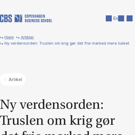
Gå til hovedindhold
Søg
Men
En
Hjem
Artikler
Ny verdensorden: Truslen om krig gør det frie marked mere lukket
Artikel
Ny ver­den­sor­den:
Trus­len om krig gør