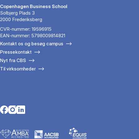
Copenhagen Business School
Solbjerg Plads 3
2000 Frederiksberg
CVR-nummer: 19596915
EAN-nummer: 5798009814821
Kontakt os og besøg campus
Pressekontakt
Nyt fra CBS
Til virksomheder
Opens in a new tab
Opens in a new tab
Opens in a new tab