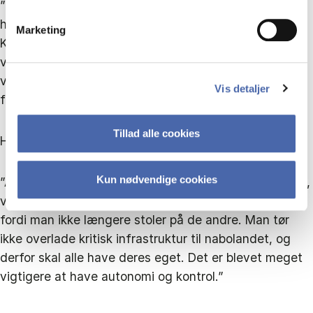
”Verden bliver mere opdelt. Vi ser en multipolaritet,
hvor europæerne gør deres egne ting, det samme gør
Marketing
Kina og USA. Det bliver et mere komplekst
verdensbillede. Globaliseringen forsvinder ikke, det er
vi vokset for meget sammen til, men den bliver
Vis detaljer
fragmenteret, og alting bliver fordoblet.”
Tillad alle cookies
Hvordan fordoblet?
Kun nødvendige cookies
”Alle skal have sine egne satellitnavigations-systemer,
vaccineproduktioner, internetprotokoller og så videre,
fordi man ikke længere stoler på de andre. Man tør
ikke overlade kritisk infrastruktur til nabolandet, og
derfor skal alle have deres eget. Det er blevet meget
vigtigere at have autonomi og kontrol.”