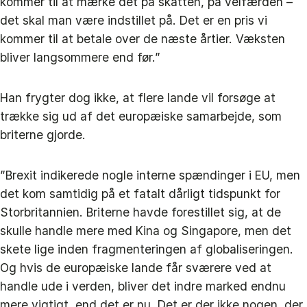
kommer til at mærke det på skatten, på velfærden –
det skal man være indstillet på. Det er en pris vi
kommer til at betale over de næste årtier. Væksten
bliver langsommere end før.”
Han frygter dog ikke, at flere lande vil forsøge at
trække sig ud af det europæiske samarbejde, som
briterne gjorde.
”Brexit indikerede nogle interne spændinger i EU, men
det kom samtidig på et fatalt dårligt tidspunkt for
Storbritannien. Briterne havde forestillet sig, at de
skulle handle mere med Kina og Singapore, men det
skete lige inden fragmenteringen af globaliseringen.
Og hvis de europæiske lande får sværere ved at
handle ude i verden, bliver det indre marked endnu
mere vigtigt, end det er nu. Det er der ikke nogen, der