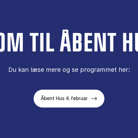
OM TIL ÅBENT H
Du kan læse mere og se pro­gram­met her:
Åbent Hus 4. februar