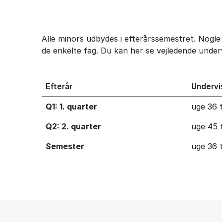
Alle minors udbydes i efterårssemestret. Nog
de enkelte fag. Du kan her se vejledende under
Efterår
Undervi
Q1: 1. quarter
uge 36 t
Q2: 2. quarter
uge 45 t
Semester
uge 36 t