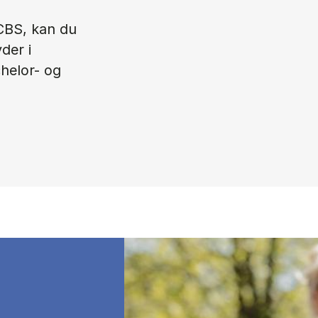
CBS, kan du
der i
helor- og