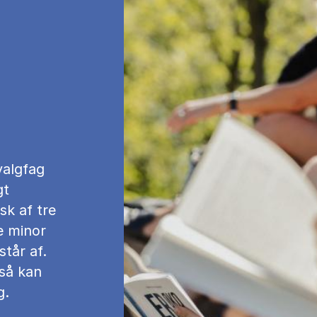
valgfag
gt
sk af tre
e minor
står af.
så kan
g.