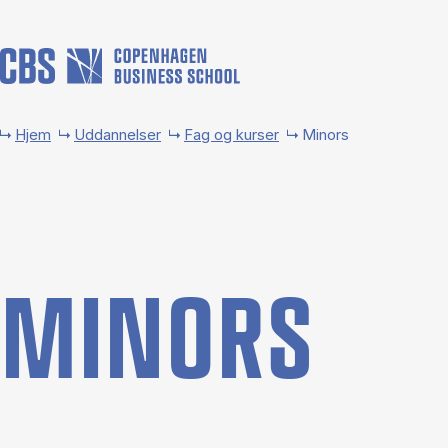
Gå til hovedindhold
Hjem
Uddannelser
Fag og kurser
Minors
MI­NORS