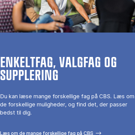
EN­KELT­FAG, VALG­FAG OG
SUP­PLE­RING
Du kan læse man­ge for­skel­li­ge fag på CBS. Læs om
de for­skel­li­ge mu­lig­he­der, og find det, der pas­ser
bedst til dig.
Læs om de mange forskellige fag på CBS