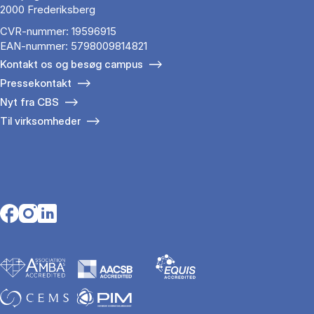
2000 Frederiksberg
CVR-nummer: 19596915
EAN-nummer: 5798009814821
Kontakt os og besøg campus
Pressekontakt
Nyt fra CBS
Til virksomheder
Opens in a new tab
Opens in a new tab
Opens in a new tab