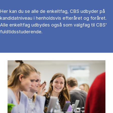
Her kan du se alle de en­kelt­fag, CBS ud­by­der på
kan­di­dat­ni­veau i hen­holds­vis ef­ter­å­ret og for­å­ret.
Alle en­kelt­fag ud­by­des også som valg­fag til CBS'
fuld­tids­stu­de­ren­de.