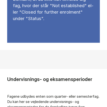
fag, hvor der står "Not establis­hed" el­
ler "Clo­sed for furt­her en­rol­ment"
under "Status".
Undervisnings- og eksamensperioder
Fagene udbydes enten som quarter- eller semesterfag.
Du kan her se vejledende undervisnings- og
eksamensperioder for de forskellige typer fag: