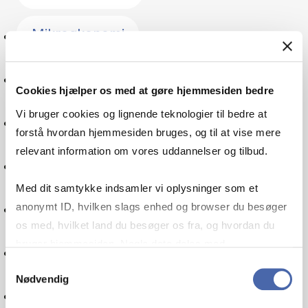
Mikroøkonomi
Branding
Cookies hjælper os med at gøre hjemmesiden bedre
Vi bruger cookies og lignende teknologier til bedre at
Sprog
forstå hvordan hjemmesiden bruges, og til at vise mere
relevant information om vores uddannelser og tilbud.
Verdensmål
Med dit samtykke indsamler vi oplysninger som et
Digitalisering
anonymt ID, hvilken slags enhed og browser du besøger
os med, hvilket land du besøger os fra, og hvordan du
bruger hjemmesiden. Nogle data deles med
Multinational virksomhed
tredjepartsværktøjer, som vi bruger til statistik og
Samtykkevalg
Nødvendig
markedsføring. Du bestemmer selv - og kan altid trække
Maskinlæring
dit samtykke tilbage via knappen nederst til højre.