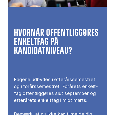
HVORNÅR OFFENTLIGGØRES
ENKELTFAG PÅ
KANDIDATNIVEAU?
Fagene udbydes i efterårssemestret
og i forårssemestret. For­å­rets en­kelt­
fag of­fent­lig­gø­res slut sep­tem­ber og
ef­ter­å­rets en­kelt­fag i midt marts.
Be­mærk, at du ikke kan til­mel­de dig