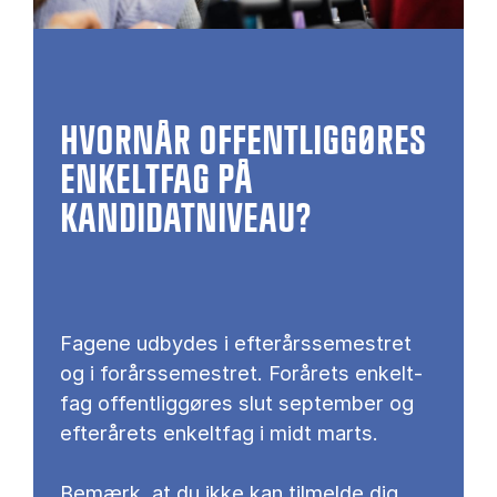
HVORNÅR OFFENTLIGGØRES
ENKELTFAG PÅ
KANDIDATNIVEAU?
Fagene udbydes i efterårssemestret
og i forårssemestret. For­å­rets en­kelt­
fag of­fent­lig­gø­res slut sep­tem­ber og
ef­ter­å­rets en­kelt­fag i midt marts.
Be­mærk, at du ikke kan til­mel­de dig