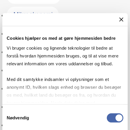
Mikroøkonomi
Branding
Cookies hjælper os med at gøre hjemmesiden bedre
Vi bruger cookies og lignende teknologier til bedre at
Sprog
forstå hvordan hjemmesiden bruges, og til at vise mere
relevant information om vores uddannelser og tilbud.
Verdensmål
Med dit samtykke indsamler vi oplysninger som et
Digitalisering
anonymt ID, hvilken slags enhed og browser du besøger
os med, hvilket land du besøger os fra, og hvordan du
bruger hjemmesiden. Nogle data deles med
Multinational virksomhed
tredjepartsværktøjer, som vi bruger til statistik og
Samtykkevalg
Nødvendig
markedsføring. Du bestemmer selv - og kan altid trække
Maskinlæring
dit samtykke tilbage via knappen nederst til højre.