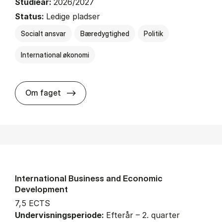
Studieår:
2026/2027
Status:
Ledige pladser
Socialt ansvar
Bæredygtighed
Politik
International økonomi
about
Om faget
International Business and Economic
Development
7,5 ECTS
Undervisningsperiode:
Efterår – 2. quarter