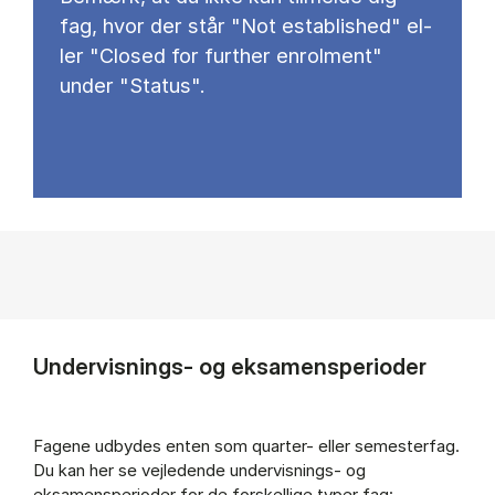
fag, hvor der står "Not establis­hed" el­
ler "Clo­sed for furt­her en­rol­ment"
under "Status".
Undervisnings- og eksamensperioder
Fagene udbydes enten som quarter- eller semesterfag.
Du kan her se vejledende undervisnings- og
eksamensperioder for de forskellige typer fag: