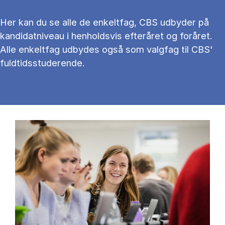
Her kan du se alle de en­kelt­fag, CBS ud­by­der på
kan­di­dat­ni­veau i hen­holds­vis ef­ter­å­ret og for­å­ret.
Alle en­kelt­fag ud­by­des også som valg­fag til CBS'
fuld­tids­stu­de­ren­de.