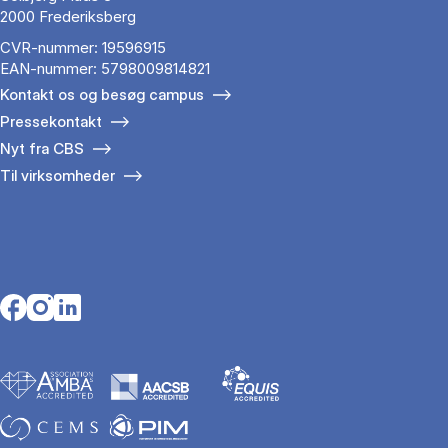
2000 Frederiksberg
CVR-nummer: 19596915
EAN-nummer: 5798009814821
Kontakt os og besøg campus
Pressekontakt
Nyt fra CBS
Til virksomheder
Opens in a new tab
Opens in a new tab
Opens in a new tab