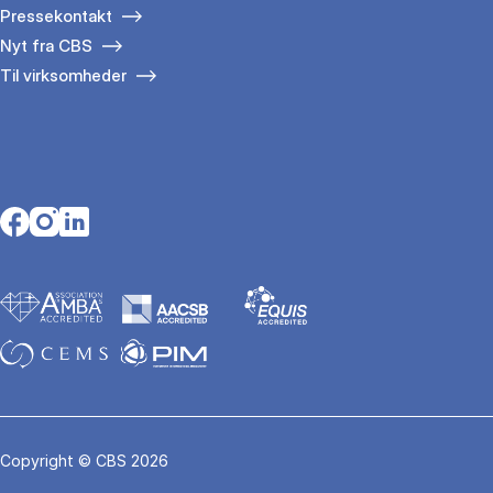
Pressekontakt
Nyt fra CBS
Til virksomheder
Opens in a new tab
Opens in a new tab
Opens in a new tab
Copyright © CBS 2026