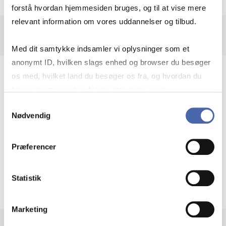
forstå hvordan hjemmesiden bruges, og til at vise mere
relevant information om vores uddannelser og tilbud.
Med dit samtykke indsamler vi oplysninger som et
anonymt ID, hvilken slags enhed og browser du besøger
os med, hvilket land du besøger os fra, og hvordan du
Profile Description
bruger hjemmesiden. Nogle data deles med
tredjepartsværktøjer, som vi bruger til statistik og
Samtykkevalg
Danish Business History
Nødvendig
markedsføring. Du bestemmer selv - og kan altid trække
dit samtykke tilbage via knappen nederst til højre.
Danish Healthcare system
Præferencer
Regulation of working environment
Statistik
Marketing