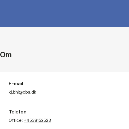
Om
E-mail
kj.bhl@cbs.dk
Telefon
Office:
+4538152523