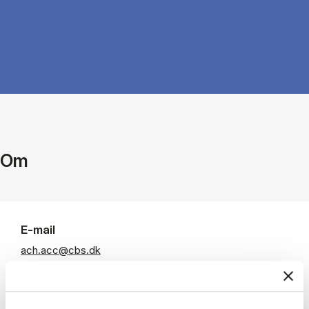
Om
E-mail
ach.acc@cbs.dk
Departments