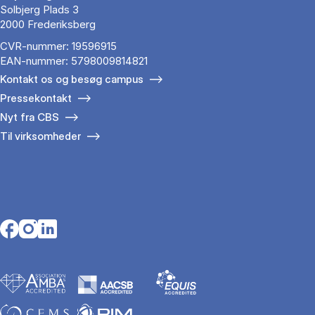
Solbjerg Plads 3
2000 Frederiksberg
CVR-nummer: 19596915
EAN-nummer: 5798009814821
Kontakt os og besøg campus
Pressekontakt
Nyt fra CBS
Til virksomheder
Opens in a new tab
Opens in a new tab
Opens in a new tab