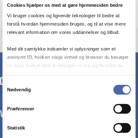
Institut for Regnskab
Cookies hjælper os med at gøre hjemmesiden bedre
Vi bruger cookies og lignende teknologier til bedre at
forstå hvordan hjemmesiden bruges, og til at vise mere
relevant information om vores uddannelser og tilbud.
Med dit samtykke indsamler vi oplysninger som et
anonymt ID, hvilken slags enhed og browser du besøger
os med, hvilket land du besøger os fra, og hvordan du
bruger hjemmesiden. Nogle data deles med
tredjepartsværktøjer, som vi bruger til statistik og
Samtykkevalg
Nødvendig
markedsføring. Du bestemmer selv - og kan altid trække
dit samtykke tilbage via knappen nederst til højre.
Præferencer
WE TRANSFORM SOCIETY WITH BUSINESS.
Statistik