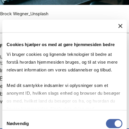
Brock Wegner_Unsplash
Cookies hjælper os med at gøre hjemmesiden bedre
Forfatter
Vi bruger cookies og lignende teknologier til bedre at
Linnea Maagesø
forstå hvordan hjemmesiden bruges, og til at vise mere
12. oktober 2023
relevant information om vores uddannelser og tilbud.
In October 2023, lawyer Caroline Glyager invited
Professor Kim Østergaard
, PhD, to the podcast ESG-
Med dit samtykke indsamler vi oplysninger som et
eksperterne (ESG Experts) to discuss the conflicts
anonymt ID, hvilken slags enhed og browser du besøger
between ESG as a legal discipline and its interaction
os med, hvilket land du besøger os fra, og hvordan du
with contract law:
Listen to the podcast here
bruger hjemmesiden. Nogle data deles med
tredjepartsværktøjer, som vi bruger til statistik og
Samtykkevalg
Nødvendig
markedsføring. Du bestemmer selv - og kan altid trække