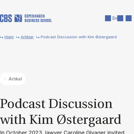
Gå til hovedindhold
Søg
Men
En
Hjem
Artikler
Podcast Discussion with Kim Østergaard
Artikel
Po­dcast Di­scus­sion
with Kim Øster­gaard
In October 2023, lawyer Caroline Glyager invited