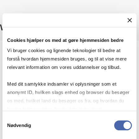
Workshop and Co-Creation Session
Cookies hjælper os med at gøre hjemmesiden bedre
Vi bruger cookies og lignende teknologier til bedre at
Tid
forstå hvordan hjemmesiden bruges, og til at vise mere
19. februar 2026, 12:00-16:00
relevant information om vores uddannelser og tilbud.
Lokation
Med dit samtykke indsamler vi oplysninger som et
PH16.0.10 Creative Studio, Porcelænshaven, 2000
anonymt ID, hvilken slags enhed og browser du besøger
Frederiksberg
os med, hvilket land du besøger os fra, og hvordan du
bruger hjemmesiden. Nogle data deles med
Format
tredjepartsværktøjer, som vi bruger til statistik og
Samtykkevalg
In person or online (final co-creation session in person
Nødvendig
markedsføring. Du bestemmer selv - og kan altid trække
only)
dit samtykke tilbage via knappen nederst til højre.