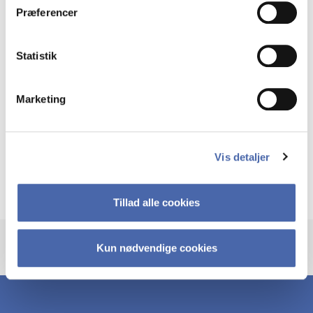
Præferencer
Værtsnavn
Kedar Uttam, ku.msc@cbs.dk
Statistik
Sprog
Marketing
English
Pris
Vis detaljer
Free, but registration required
Tillad alle cookies
Kun nødvendige cookies