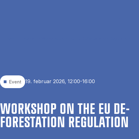
Gå til hovedindhold
Søg
Men
En
Hjem
Events
Workshop on the EU Deforestation Regulation
19. februar 2026, 12:00-16:00
Event
WOR­KS­HOP ON THE EU DE­
FO­RE­STA­TION RE­GU­LA­TION