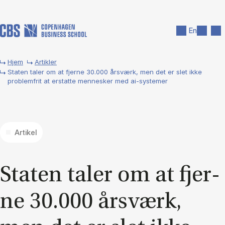
Gå til hovedindhold
Søg
Men
En
Hjem
Artikler
Staten taler om at fjerne 30.000 årsværk, men det er slet ikke
problemfrit at erstatte mennesker med ai-systemer
Artikel
Sta­ten ta­ler om at fjer­
ne 30.000 år­s­værk,