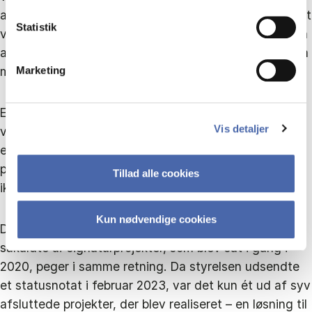
arbejdsmiljøhensyn og personlige relationer. Resultatet
Statistik
var, at lederen oplevede at bruge markant mere tid på
at rette planerne op, end det tidligere tog at lave dem
manuelt.
Marketing
En anden leder oplevede, at et effektivt manuelt
Vis detaljer
visitationssystem med 98 procent præcision blev
erstattet af en ai-løsning, som kun ramte 92–96
procent. Systemet blev kort efter opgivet, fordi det
Tillad alle cookies
ikke skabte værdi i praksis.
Kun nødvendige cookies
Digitaliseringsstyrelsens evalueringer af de offentlige
såkaldte ai-signaturprojekter, som blev sat i gang i
2020, peger i samme retning. Da styrelsen udsendte
et statusnotat i februar 2023, var det kun ét ud af syv
afsluttede projekter, der blev realiseret – en løsning til