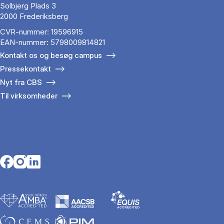
Solbjerg Plads 3
2000 Frederiksberg
CVR-nummer: 19596915
EAN-nummer: 5798009814821
Kontakt os og besøg campus
Pressekontakt
Nyt fra CBS
Til virksomheder
Opens in a new tab
Opens in a new tab
Opens in a new tab