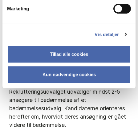
for teaching portfolio
her
. Interne ansøgere
Marketing
skal bruge CBS Teaching Portfolio-formatet,
som er tilgængeligt på
www.share.cbs.dk
.
Venligst lav en pdf af hver af regnearkene
Vis detaljer
fra del B af porteføljen.
Liste over publikationer og anden
Tillad alle cookies
forskningsrelateret erfaring
Rekrutteringsprocessen
Kun nødvendige cookies
Rekrutteringsudvalget udvælger mindst 2-5
ansøgere til bedømmelse af et
bedømmelsesudvalg. Kandidaterne orienteres
herefter om, hvorvidt deres ansøgning er gået
videre til bedømmelse.