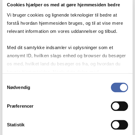
undervisningskvalifikationer, inklusiv
Cookies hjælper os med at gøre hjemmesiden bedre
evalueringer fra de studerende og andet
Vi bruger cookies og lignende teknologier til bedre at
materiale vedrørende
forstå hvordan hjemmesiden bruges, og til at vise mere
undervisningskvalifikationer
relevant information om vores uddannelser og tilbud.
En undervisningsportefølje, der
dokumenterer undervisningskvalifikationer
Med dit samtykke indsamler vi oplysninger som et
og pædagogisk udvikling. Porteføljen skal
anonymt ID, hvilken slags enhed og browser du besøger
indeholde et overblik over ansøgerens
os med, hvilket land du besøger os fra, og hvordan du
tidligere undervisningsresultater og praksis
bruger hjemmesiden. Nogle data deles med
samt deres indvirkning på studerende,
tredjepartsværktøjer, som vi bruger til statistik og
Samtykkevalg
refleksioner over pædagogiske
Nødvendig
markedsføring. Du bestemmer selv - og kan altid trække
kompetencer og kernekompetencer, de
dit samtykke tilbage via knappen nederst til højre.
uddannelsesmæssige kompetencer,
Præferencer
ansøgeren gerne vil udvikle, og de
undervisningsmuligheder, de gerne vil
forfølge i den nærmeste fremtid. Eksterne
Statistik
ansøgere vil kunne se den fulde beskrivelse