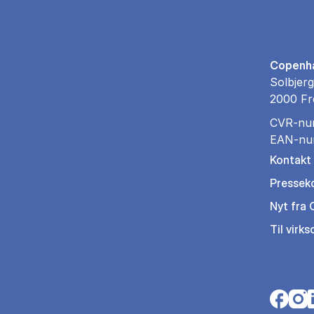
Copenha
Solbjerg
2000 Fr
CVR-nu
EAN-nu
Kontakt
Pressek
Nyt fra
Til virk
Opens i
Open
O