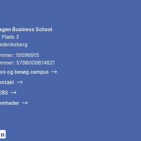
gen Business School
 Plads 3
ederiksberg
mmer: 19596915
mmer: 5798009814821
 os og besøg campus
ontakt
 CBS
somheder
n a new tab
s in a new tab
pens in a new tab