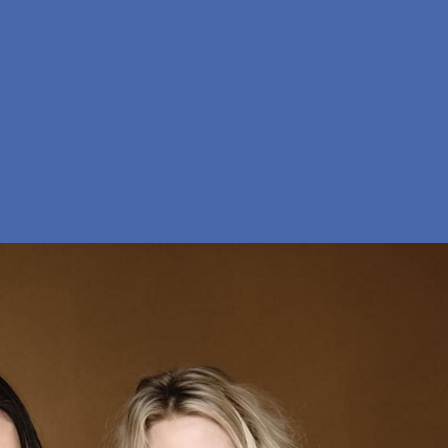
En
Søg
Menu