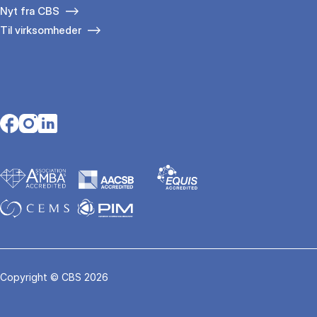
Nyt fra CBS
Til virksomheder
Opens in a new tab
Opens in a new tab
Opens in a new tab
Copyright © CBS 2026