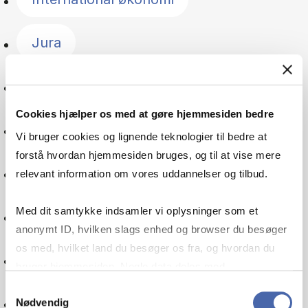
Jura
Management
Cookies hjælper os med at gøre hjemmesiden bedre
Norden
Vi bruger cookies og lignende teknologier til bedre at
forstå hvordan hjemmesiden bruges, og til at vise mere
Offentlig sektor
relevant information om vores uddannelser og tilbud.
Med dit samtykke indsamler vi oplysninger som et
Organisation
anonymt ID, hvilken slags enhed og browser du besøger
os med, hvilket land du besøger os fra, og hvordan du
Pension
bruger hjemmesiden. Nogle data deles med
tredjepartsværktøjer, som vi bruger til statistik og
Samtykkevalg
Politik
Nødvendig
markedsføring. Du bestemmer selv - og kan altid trække