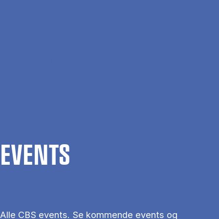
Gå til hovedindhold
Søg
Men
En
Hjem
Events
EVENTS
Alle CBS events. Se kommende events og