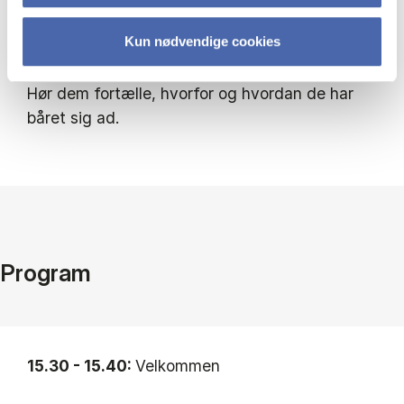
er MGS Design & Development blevet opkøbt,
Kun nødvendige cookies
samtidig med at de har afskaffet cheftitler og
udviklet en medledende organisationsmodel.
Hør dem fortælle, hvorfor og hvordan de har
båret sig ad.
Program
15.30 - 15.40:
Velkommen