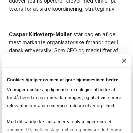
udover teams opererer Clever med cirkler på
tværs for at sikre koordinering, strategi m.v.
Casper Kirketerp-Møller
står bag en af de
mest markante organisatoriske forandringer i
dansk erhvervsliv. Som CEO og medstifter af
Clever har han været drivkraften i at skabe
Danmarks største medledende organisation.
Sammen med
Thea Tolstrup Bramming
,
Cookies hjælper os med at gøre hjemmesiden bedre
medledelsespartner i Clever, vil Casper komme
Vi bruger cookies og lignende teknologier til bedre at
ind på hvordan medledelse praktiseres i Clever
forstå hvordan hjemmesiden bruges, og til at vise mere
relevant information om vores uddannelser og tilbud.
Med dit samtykke indsamler vi oplysninger som et
MGS Design & Development:
anonymt ID, hvilken slags enhed og browser du besøger