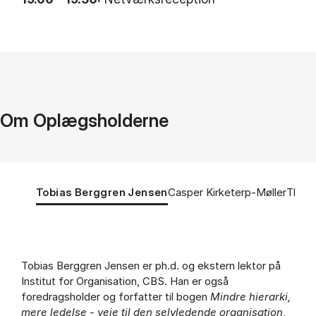
Om Oplægsholderne
Tablist controls
Show panel
Show panel
Show 
Tobias Berggren Jensen
Casper Kirketerp-Møller
Thea 
Tobias Berggren Jensen (Panel content)
Tobias Berggren Jensen
er ph.d. og ekstern lektor på
Institut for Organisation, CBS. Han er også
foredragsholder og forfatter til bogen
Mindre hierarki,
mere ledelse - veje til den selvledende organisation
,