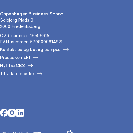
Copenhagen Business School
Solbjerg Plads 3
2000 Frederiksberg
CVR-nummer: 19596915
EAN-nummer: 5798009814821
Kontakt os og besøg campus
Pressekontakt
Nyt fra CBS
Til virksomheder
Opens in a new tab
Opens in a new tab
Opens in a new tab