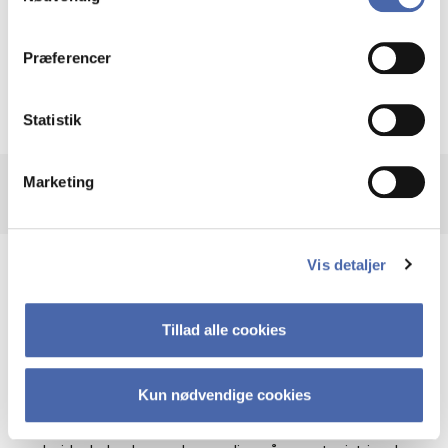
dit samtykke tilbage via knappen nederst til højre.
Demokrati
Trivsel
Arbejdsmiljø
Politik
Præferencer
Danmark
Statistik
Marketing
Vis detaljer
Emil Husted, lektor ved Institut for Organisation, vil
fortælle om sin spritnye og anmelderroste bog
"Afmagtens Centrum". Bogen river tæppet væk under
Tillad alle cookies
forestillingen om Christiansborg som et sted fyldt af
magt og privilegier. Den viser i stedet et Folketing, hvor
politikerne lever under vilkår, der slider på både
Kun nødvendige cookies
mennesker og demokratiet. Bogen dokumenterer, at
bag de smukke rammer på slottet findes en