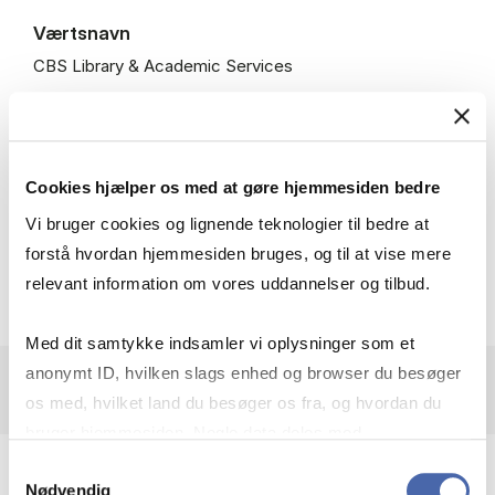
Værtsnavn
CBS Library & Academic Services
Sprog
Dansk
Cookies hjælper os med at gøre hjemmesiden bedre
Vi bruger cookies og lignende teknologier til bedre at
Pris
forstå hvordan hjemmesiden bruges, og til at vise mere
Gratis, ingen tilmelding
relevant information om vores uddannelser og tilbud.
Med dit samtykke indsamler vi oplysninger som et
anonymt ID, hvilken slags enhed og browser du besøger
os med, hvilket land du besøger os fra, og hvordan du
bruger hjemmesiden. Nogle data deles med
tredjepartsværktøjer, som vi bruger til statistik og
Samtykkevalg
Emner
Nødvendig
markedsføring. Du bestemmer selv - og kan altid trække