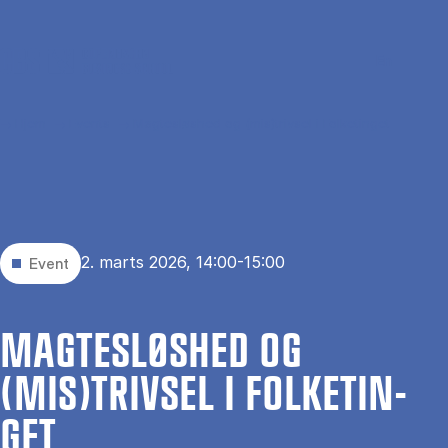
Gå til hovedindhold
Søg
Men
En
Hjem
Events
Magtesløshed og (mis)trivsel i Folketinget
2. marts 2026, 14:00-15:00
Event
MAG­TES­LØS­HED OG
(MIS)TRIV­SEL I FOL­KE­TIN­
GET