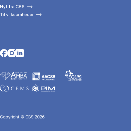
Nyt fra CBS
Til virksomheder
Opens in a new tab
Opens in a new tab
Opens in a new tab
Copyright © CBS 2026