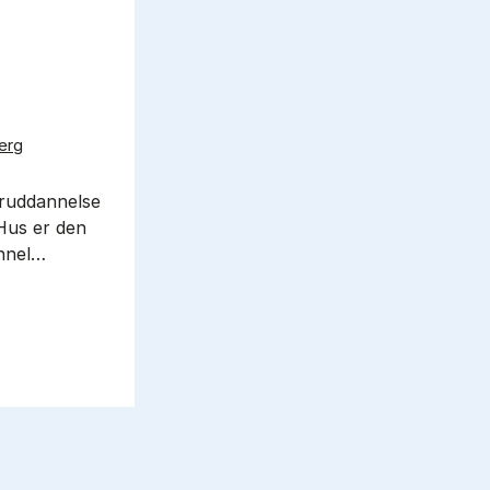
erg
­ud­dan­nel­se
 Hus er den
n­nel…
elser 2027