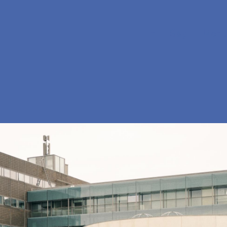
En
Søg
Menu