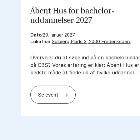
Åbent Hus for bachelor­
uddannelser 2027
Dato:
29. januar 2027
Lokation:
Solbjerg Plads 3, 2000 Frederiksberg
Over­ve­jer du at søge ind på en ba­chel­or­ud­dan
på CBS? Vo­res er­fa­ring er klar: Åbent Hus e
bed­ste måde at fin­de ud af hvil­ke ud­dan­nel…
Se event
Åbent Hus for bachelor­uddannelser 