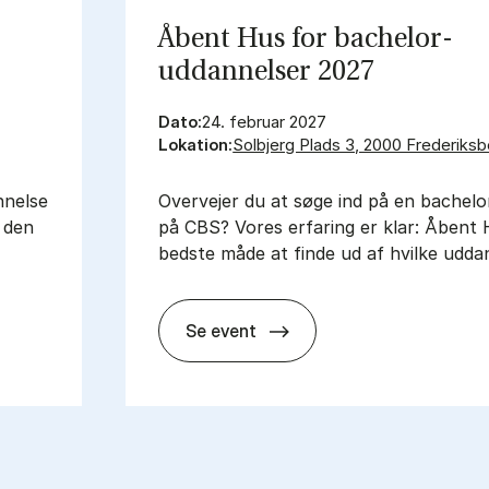
Åbent Hus for bachelor­
uddannelser 2027
Dato:
24. februar 2027
Lokation:
Solbjerg Plads 3, 2000 Frederiksb
­nel­se
Over­ve­jer du at søge ind på en ba­chel­or
r den
på CBS? Vo­res er­fa­ring er klar: Åbent
bed­ste måde at fin­de ud af hvil­ke ud­da
Se event
2027
Åbent Hus for bachelor­uddann