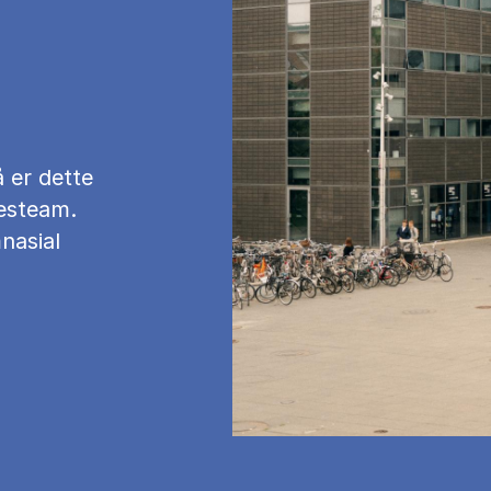
å er dette
ses­team.
nasial