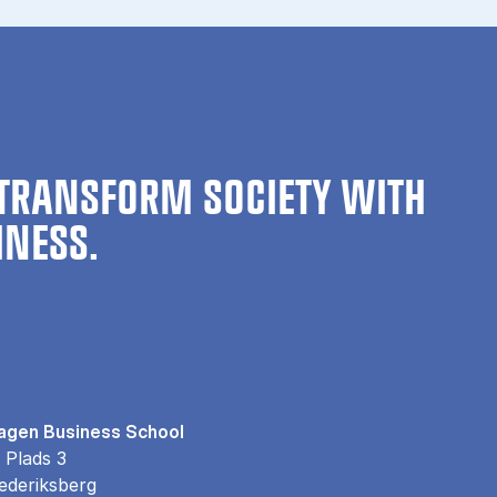
TRANSFORM SOCIETY WITH
INESS.
gen Business School
 Plads 3
ederiksberg