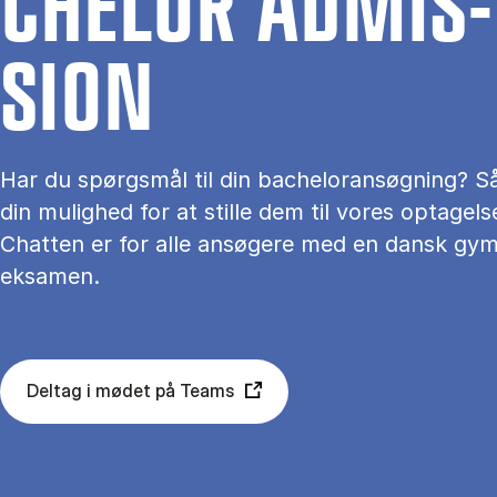
CHEL­OR AD­MIS­
SION
Har du spørgs­mål til din ba­chel­or­an­søg­ning? S
din mu­lig­hed for at stil­le dem til vo­res op­ta­gel­
Chatten er for alle ansøgere med en dansk gym
eksamen.
Deltag i mødet på Teams