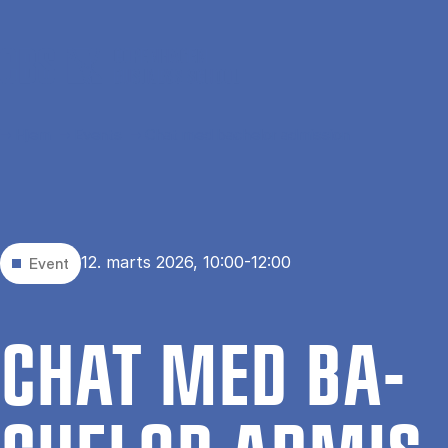
Gå til hovedindhold
Hjem
Events
Chat med bachelor admission
12. marts 2026, 10:00-12:00
Event
CHAT MED BA­