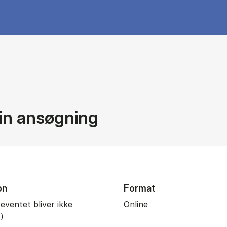
din ansøgning
on
Format
eventet bliver ikke
Online
)