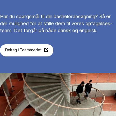
Har du spørgs­mål til din ba­chel­or­an­søg­ning? Så er
der mu­lig­hed for at stil­le dem til vo­res op­ta­gel­ses­
team. Det for­går på både dansk og en­gelsk.
Deltag i Teammødet