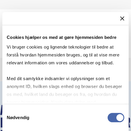
Emner
Cookies hjælper os med at gøre hjemmesiden bedre
Optagelse
Vi bruger cookies og lignende teknologier til bedre at
forstå hvordan hjemmesiden bruges, og til at vise mere
relevant information om vores uddannelser og tilbud.
Med dit samtykke indsamler vi oplysninger som et
anonymt ID, hvilken slags enhed og browser du besøger
os med, hvilket land du besøger os fra, og hvordan du
bruger hjemmesiden. Nogle data deles med
ANDRE
tredjepartsværktøjer, som vi bruger til statistik og
Samtykkevalg
Nødvendig
markedsføring. Du bestemmer selv - og kan altid trække
BACHELORARRANGEMENTER
dit samtykke tilbage via knappen nederst til højre.