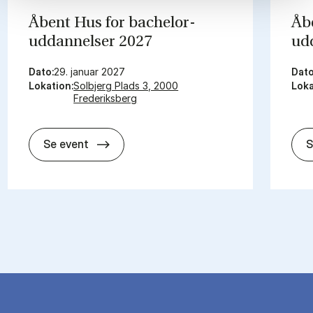
Åbent Hus for bachelor­
Åb
uddannelser 2027
ud
Dato:
29. januar 2027
Dato
Lokation:
Solbjerg Plads 3, 2000
Loka
Frederiksberg
Åbent Hus for bachelor­uddannelser 2
Se event
S