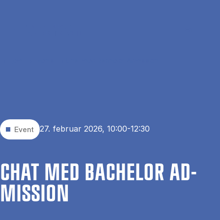
Gå til hovedindhold
Søg
Men
En
Hjem
Events
Chat med Bachelor Admission
27. februar 2026, 10:00-12:30
Event
CHAT MED BA­CHEL­OR AD­
MIS­SION