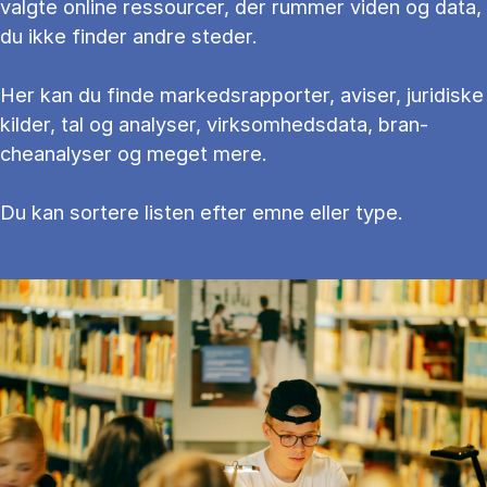
valg­te on­li­ne res­sour­cer, der rum­mer vi­den og data,
du ikke fin­der an­dre ste­der.
Her kan du fin­de mar­keds­rap­por­ter, aviser, juridiske
kilder, tal og ana­ly­ser, virksomhedsdata, bran­
cheanalyser og meget mere.
Du kan sortere li­sten ef­ter emne el­ler type.