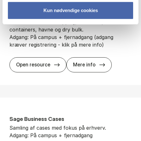
Lloyd's List
Kun nødvendige cookies
Nyheder om den maritime branche, dækkende alle
sektorer inden for shipping, tankskibe,
containers, havne og dry bulk.
Adgang: På campus + fjernadgang (adgang
kræver registrering - klik på mere info)
Lloyd's List
Open resource
Mere info
Sage Bu­si­ness Ca­ses
Samling af cases med fokus på erhverv.
Adgang: På campus + fjernadgang