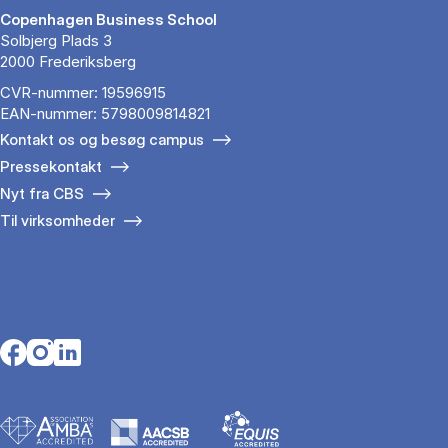
Copenhagen Business School
Solbjerg Plads 3
2000 Frederiksberg
CVR-nummer: 19596915
EAN-nummer: 5798009814821
Kontakt os og besøg campus
Pressekontakt
Nyt fra CBS
Til virksomheder
Opens in a new tab
Opens in a new tab
Opens in a new tab