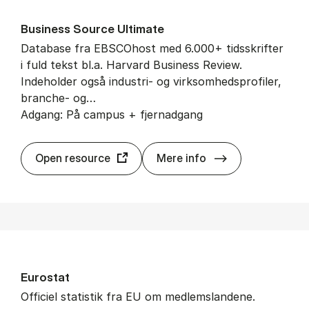
Bu­si­ness Sour­ce Ul­ti­ma­te
Database fra EBSCOhost med 6.000+ tidsskrifter
i fuld tekst bl.a. Harvard Business Review.
Indeholder også industri- og virksomhedsprofiler,
branche- og…
Adgang: På campus + fjernadgang
Bu­si­ness Sour­ce
Open resource
Mere info
Eu­ro­stat
Officiel statistik fra EU om medlemslandene.