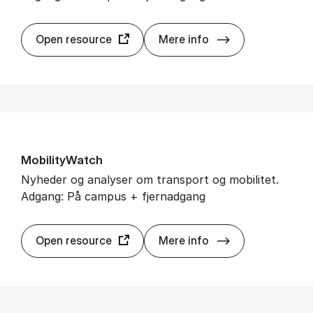
Eme­rald In­sight
Open resource
Mere info
Mo­bi­li­tyWatch
Nyheder og analyser om transport og mobilitet.
Adgang: På campus + fjernadgang
Mo­bi­li­tyWatch
Open resource
Mere info