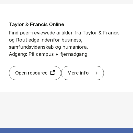
Tay­l­or & Fran­cis On­li­ne
Find peer-reviewede artikler fra Taylor & Francis
og Routledge indenfor business,
samfundsvidenskab og humaniora.
Adgang: På campus + fjernadgang
Tay­l­or & Fran­cis
Open resource
Mere info