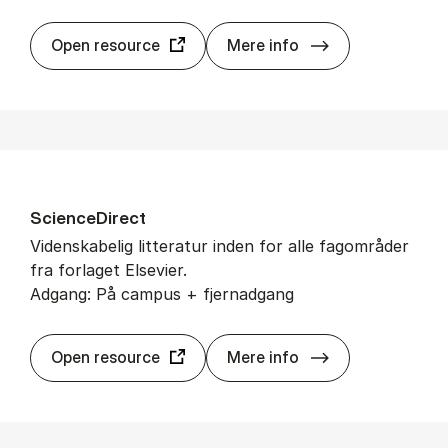
Sage Bu­si­ness 
Open resource
Mere info
Sci­en­ce­Di­rect
Videnskabelig litteratur inden for alle fagområder
fra forlaget Elsevier.
Adgang: På campus + fjernadgang
Sci­en­ce­Di­rect
Open resource
Mere info