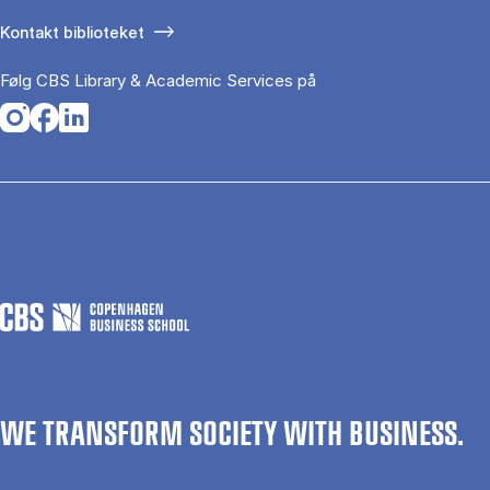
Kontakt biblioteket
Følg CBS Library & Academic Services på
Opens in a new tab
Opens in a new tab
Opens in a new tab
WE TRANSFORM SOCIETY WITH BUSINESS.