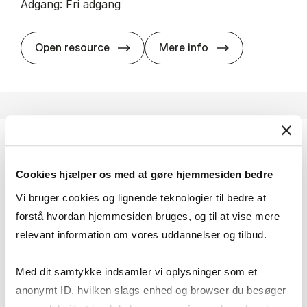
Adgang: Fri adgang
Eu­ro­stat
Open resource
Mere info
Frost & Sul­li­van
Cookies hjælper os med at gøre hjemmesiden bedre
Markeds- og brancheanalyser med fokus på
Vi bruger cookies og lignende teknologier til bedre at
teknologidrevne sektorer som energi, miljø,
forstå hvordan hjemmesiden bruges, og til at vise mere
elektronik, forsvarsindustri, sundhed, transport,
kemi og ingredienser.
relevant information om vores uddannelser og tilbud.
Adgang: På campus + fjernadgang
Med dit samtykke indsamler vi oplysninger som et
anonymt ID, hvilken slags enhed og browser du besøger
Frost & Sul­li­van
Open resource
Mere info