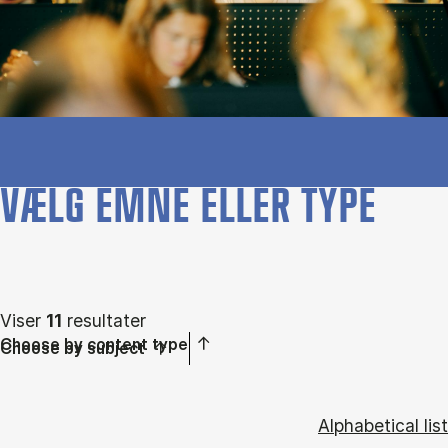
VÆLG EMNE ELLER TYPE
Viser
11
resultater
Choose by content type
Choose by subject
Alphabetical list