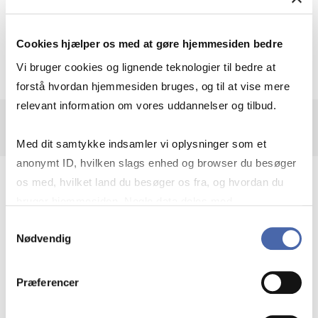
Cookies hjælper os med at gøre hjemmesiden bedre
Hjælp til at bruge WTO Stats
Vi bruger cookies og lignende teknologier til bedre at
forstå hvordan hjemmesiden bruges, og til at vise mere
relevant information om vores uddannelser og tilbud.
Med dit samtykke indsamler vi oplysninger som et
anonymt ID, hvilken slags enhed og browser du besøger
os med, hvilket land du besøger os fra, og hvordan du
bruger hjemmesiden. Nogle data deles med
tredjepartsværktøjer, som vi bruger til statistik og
Samtykkevalg
Nødvendig
TIDSSERIER I WTO
markedsføring. Du bestemmer selv - og kan altid trække
dit samtykke tilbage via knappen nederst til højre.
STATS
Præferencer