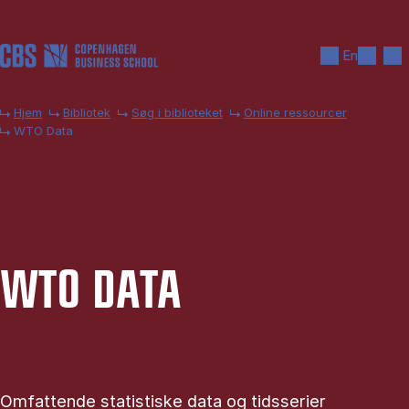
Gå til hovedindhold
Søg
Men
En
Hjem
Bibliotek
Søg i biblioteket
Online ressourcer
WTO Data
WTO DATA
Omfattende statistiske data og tidsserier