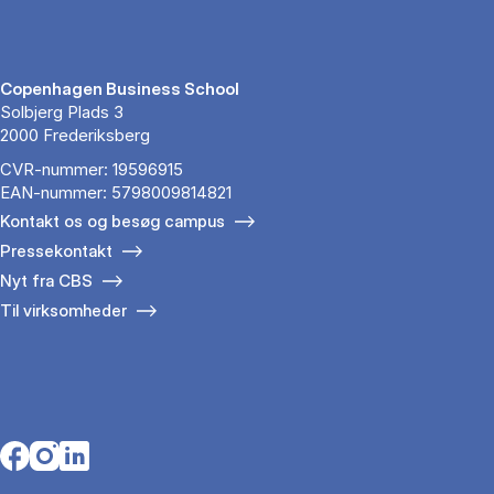
Copenhagen Business School
Solbjerg Plads 3
2000 Frederiksberg
CVR-nummer: 19596915
EAN-nummer: 5798009814821
Kontakt os og besøg campus
Pressekontakt
Nyt fra CBS
Til virksomheder
Opens in a new tab
Opens in a new tab
Opens in a new tab