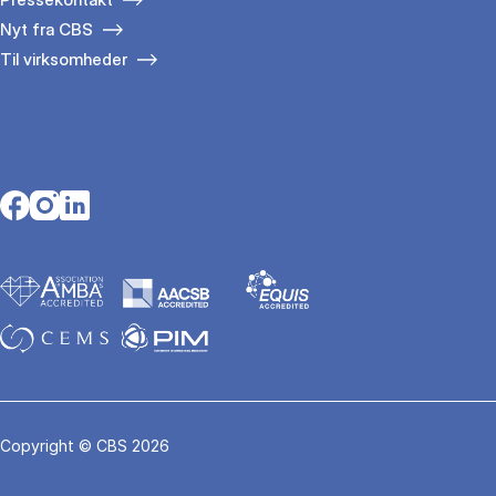
Nyt fra CBS
Til virksomheder
Opens in a new tab
Opens in a new tab
Opens in a new tab
Copyright © CBS 2026