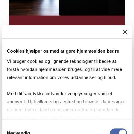
LÆR AT BRUGE
Cookies hjælper os med at gøre hjemmesiden bedre
NOMENKLATURER OG
Vi bruger cookies og lignende teknologier til bedre at
BRANCHEKODER
forstå hvordan hjemmesiden bruges, og til at vise mere
relevant information om vores uddannelser og tilbud.
Med dit samtykke indsamler vi oplysninger som et
I vores nørdede guide, forklarer vi
anonymt ID, hvilken slags enhed og browser du besøger
hvordan kodesystemerne hænger
os med, hvilket land du besøger os fra, og hvordan du
sammen, så du kan finde data til
bruger hjemmesiden. Nogle data deles med
analyser af f.eks. markedsstørrelser.
tredjepartsværktøjer, som vi bruger til statistik og
Samtykkevalg
Nødvendig
markedsføring. Du bestemmer selv - og kan altid trække