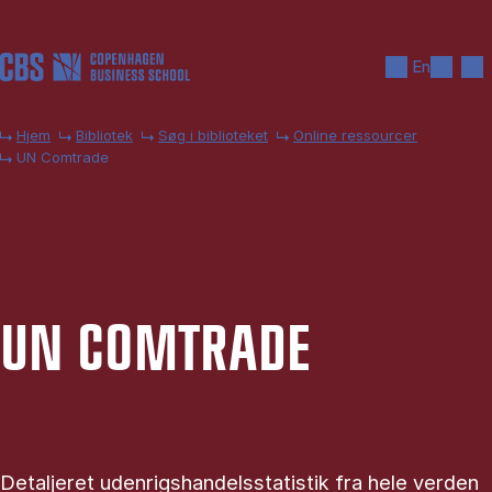
Gå til hovedindhold
Søg
Men
En
Hjem
Bibliotek
Søg i biblioteket
Online ressourcer
UN Comtrade
UN COM­TRA­DE
Detaljeret udenrigshandelsstatistik fra hele verden