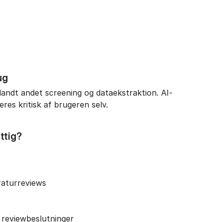
ug
 blandt andet screening og dataekstraktion. AI-
deres kritisk af brugeren selv.
yttig?
raturreviews
 reviewbeslutninger