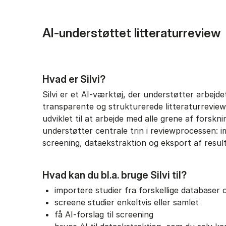
AI-understøttet litteraturreview
Hvad er Silvi?
Silvi er et AI-værktøj, der understøtter arbejde
transparente og strukturerede litteraturreview
udviklet til at arbejde med alle grene af forskn
understøtter centrale trin i reviewprocessen: i
screening, dataekstraktion og eksport af resul
Hvad kan du bl.a. bruge Silvi til?
importere studier fra forskellige databaser
screene studier enkeltvis eller samlet
få AI-forslag til screening