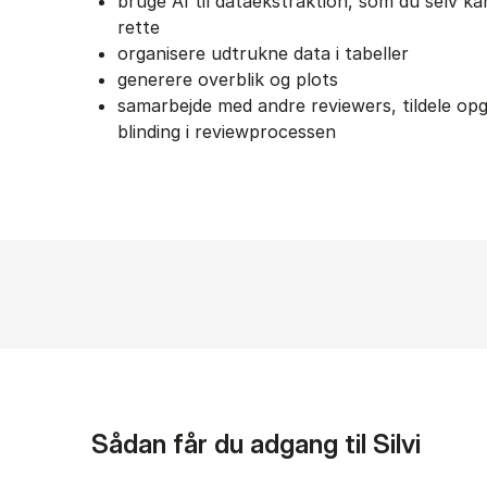
bruge AI til dataekstraktion, som du selv ka
rette
organisere udtrukne data i tabeller
generere overblik og plots
samarbejde med andre reviewers, tildele op
blinding i reviewprocessen
Sådan får du adgang til Silvi