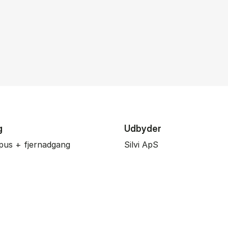
g
Udbyder
pus + fjernadgang
Silvi ApS