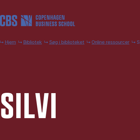
Gå til hovedindhold
Hjem
Bibliotek
Søg i biblioteket
Online ressourcer
Si
SIL­VI