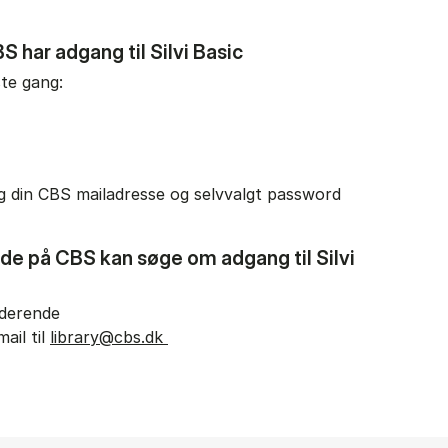
 har adgang til Silvi Basic
te gang:
g din CBS mailadresse og selvvalgt password
e på CBS kan søge om adgang til Silvi
uderende
ail til
library@cbs.dk