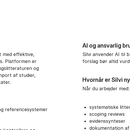
AI og ansvarlig br
t med effektive,
Silvi anvender AI til
s. Platformen er
forslag bør altid vur
ingslitteraturen og
mport af studier,
Hvornår er Silvi n
tater.
Når du arbejder med:
systematiske litte
 og referencesystemer
scoping reviews
evidenssynteser
dokumentation af