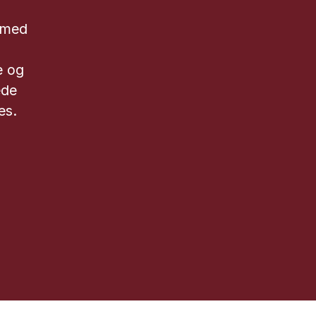
t med
e og
ede
es.