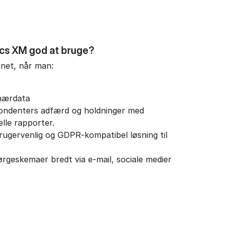
ics XM god at bruge?
gnet, når man:
imærdata
pondenters adfærd og holdninger med
elle rapporter.
rugervenlig og GDPR-kompatibel løsning til
ørgeskemaer bredt via e-mail, sociale medier