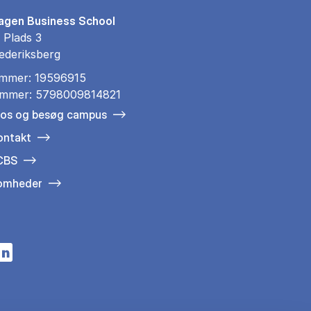
gen Business School
 Plads 3
ederiksberg
mmer: 19596915
mmer: 5798009814821
 os og besøg campus
ontakt
 CBS
somheder
n a new tab
s in a new tab
pens in a new tab