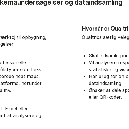
eskemaundersøgelser og dataindsamling
Hvornår er Qualtr
værktøj til opbygning,
Qualtrics særlig vele
gelser.
Skal indsamle pr
ofessionelle
Vil analysere res
lstyper som f.eks.
statistiske og visu
ncerede heat maps.
Har brug for en b
latforme, herunder
dataindsamling.
es mv.
Ønsker at dele sp
eller QR-koder.
 Excel eller
emt at analysere og