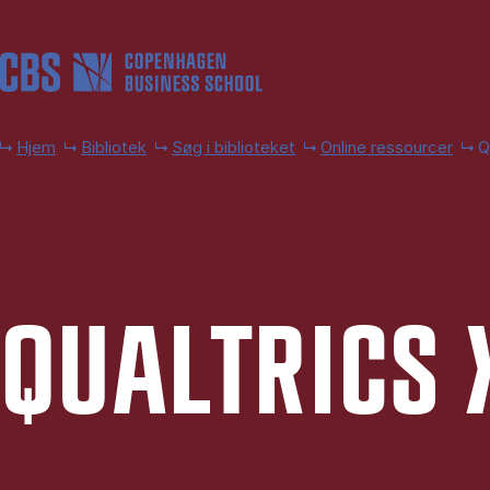
Gå til hovedindhold
Hjem
Bibliotek
Søg i biblioteket
Online ressourcer
Q
QUAL­TRI­CS