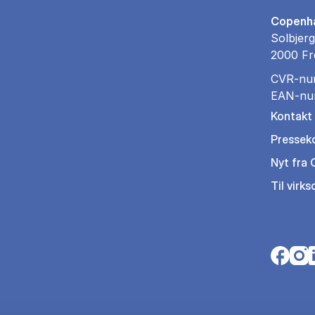
Copenha
Solbjerg
2000 Fr
CVR-nu
EAN-nu
Kontakt
Pressek
Nyt fra
Til virk
Opens i
Open
O