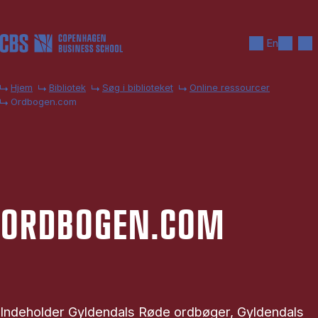
Gå til hovedindhold
Søg
Men
En
Hjem
Bibliotek
Søg i biblioteket
Online ressourcer
Ordbogen.com
ORD­BO­GEN.COM
Indeholder Gyldendals Røde ordbøger, Gyldendals