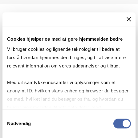
Cookies hjælper os med at gøre hjemmesiden bedre
Vi bruger cookies og lignende teknologier til bedre at
forstå hvordan hjemmesiden bruges, og til at vise mere
relevant information om vores uddannelser og tilbud.
Med dit samtykke indsamler vi oplysninger som et
anonymt ID, hvilken slags enhed og browser du besøger
os med, hvilket land du besøger os fra, og hvordan du
ADGANG TIL ORDBØGERNE
bruger hjemmesiden. Nogle data deles med
FRA DINE DEVICES
tredjepartsværktøjer, som vi bruger til statistik og
Samtykkevalg
Nødvendig
markedsføring. Du bestemmer selv - og kan altid trække
dit samtykke tilbage via knappen nederst til højre.