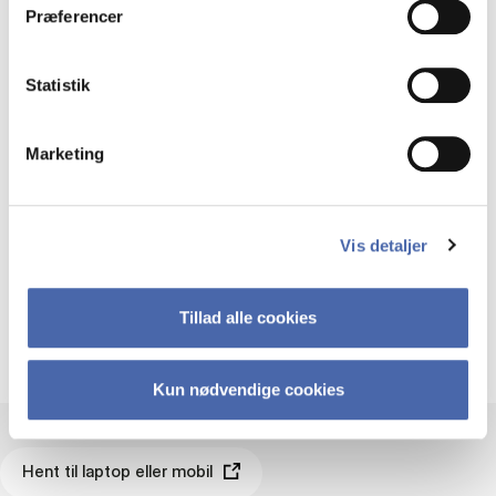
Præferencer
Hent ordbogen.com til din computer og
mobil, så du har alle ordbøgerne ved
Statistik
hånden.
Du skal være på CBS' netværk for at
Marketing
downloade ordbøger fra
Ordbogen.com til offline brug.
Vis detaljer
Download Ordbogen.com her
Tillad alle cookies
Kun nødvendige cookies
Hent til laptop eller mobil