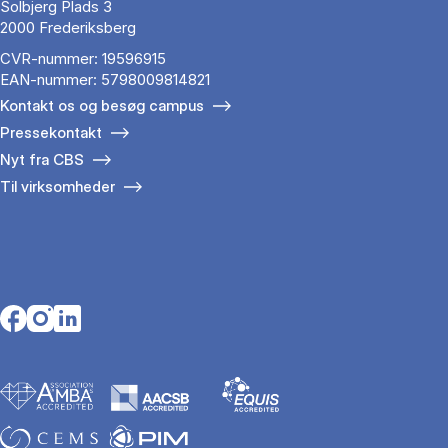
Solbjerg Plads 3
2000 Frederiksberg
CVR-nummer: 19596915
EAN-nummer: 5798009814821
Kontakt os og besøg campus
Pressekontakt
Nyt fra CBS
Til virksomheder
Opens in a new tab
Opens in a new tab
Opens in a new tab