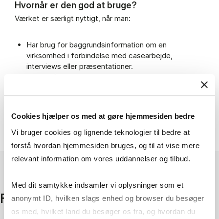
Hvornår er den god at bruge?
Værket er særligt nyttigt, når man:
Har brug for baggrundsinformation om en
virksomhed i forbindelse med casearbejde,
interviews eller præsentationer.
Vil forstå virksomheders strategiske udvikling og
historiske kontekst.
Skal perspektivere analyser med historiske data om
ledelse, forretningsmodeller og markedsforhold.
Cookies hjælper os med at gøre hjemmesiden bedre
Ønsker et pålideligt referenceværk, der kan bruges
som supplement til finansielle databaser og artikler.
Vi bruger cookies og lignende teknologier til bedre at
forstå hvordan hjemmesiden bruges, og til at vise mere
relevant information om vores uddannelser og tilbud.
Med dit samtykke indsamler vi oplysninger som et
Fakta
anonymt ID, hvilken slags enhed og browser du besøger
os med, hvilket land du besøger os fra, og hvordan du