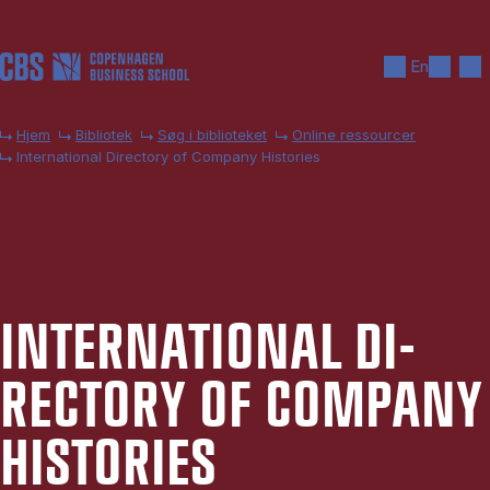
Gå til hovedindhold
Søg
Men
En
Hjem
Bibliotek
Søg i biblioteket
Online ressourcer
International Directory of Company Histories
IN­TER­NA­TIO­NAL DI­
RECTORY OF COM­PA­NY
HI­STO­RI­ES