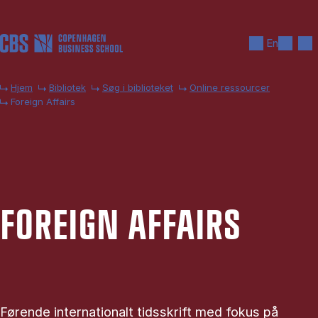
Gå til hovedindhold
Søg
Men
En
Hjem
Bibliotek
Søg i biblioteket
Online ressourcer
Foreign Affairs
FOREIGN AF­FAIRS
Førende internationalt tidsskrift med fokus på