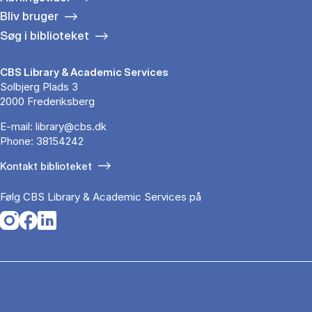
Bliv bruger
Søg i biblioteket
CBS Library & Academic Services
Solbjerg Plads 3
2000 Frederiksberg
E-mail:
library@cbs.dk
Phone:
38154242
Kontakt biblioteket
Følg CBS Library & Academic Services på
Opens in a new tab
Opens in a new tab
Opens in a new tab