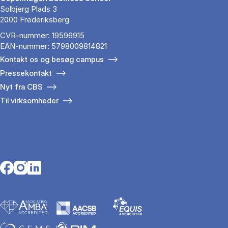
Solbjerg Plads 3
2000 Frederiksberg
CVR-nummer: 19596915
EAN-nummer: 5798009814821
Kontakt os og besøg campus
Pressekontakt
Nyt fra CBS
Til virksomheder
Opens in a new tab
Opens in a new tab
Opens in a new tab