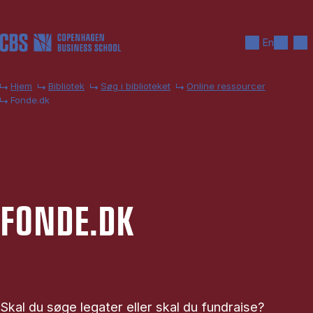
Gå til hovedindhold
Søg
Men
En
Hjem
Bibliotek
Søg i biblioteket
Online ressourcer
Fonde.dk
FON­DE.DK
Skal du søge legater eller skal du fundraise?