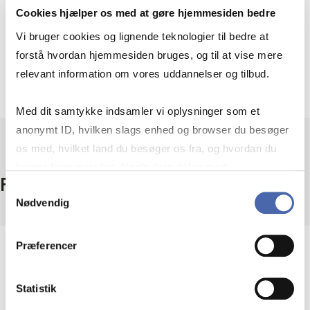
Omskrive tidligere ansøgninger
Cookies hjælper os med at gøre hjemmesiden bedre
Besvare spørgsmål om fundraising
Vi bruger cookies og lignende teknologier til bedre at
forstå hvordan hjemmesiden bruges, og til at vise mere
Derudover kan du læse artikler om succesfulde
ansøgninger, se videoer og høre podcast om at lave
relevant information om vores uddannelser og tilbud.
legatansøgninger.
Med dit samtykke indsamler vi oplysninger som et
anonymt ID, hvilken slags enhed og browser du besøger
os med, hvilket land du besøger os fra, og hvordan du
bruger hjemmesiden. Nogle data deles med
Fakta
tredjepartsværktøjer, som vi bruger til statistik og
Samtykkevalg
Nødvendig
markedsføring. Du bestemmer selv - og kan altid trække
dit samtykke tilbage via knappen nederst til højre.
Præferencer
Omfang
7000+ danske fonde og puljer
Adgang
Statistik