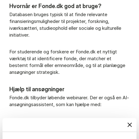
Hvornår er Fonde.dk god at bruge?
Databasen bruges typisk til at finde relevante
finansieringsmuligheder til projekter, forskning,
iværksætteri, studieophold eller sociale og kulturelle
initiativer.
For studerende og forskere er Fonde.dk et nyttigt
værktøj til at identificere fonde, der matcher et
bestemt formål eller emneområde, og til at planlægge
ansøgninger strategisk.
Hjælp til ansøgninger
Fonde.dk tilbyder løbende webinarer. Der er også en AI-
ansøgningsassistent, som kan hjælpe med:
Udarbejde en idébeskrivelse for dit projekt
Skrive ansøgninger målrettet konkrete fonde og
puljer