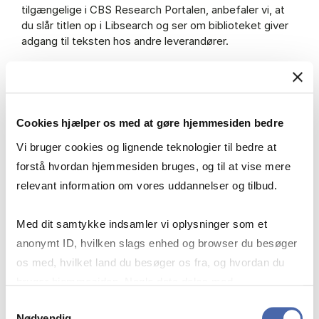
tilgængelige i CBS Research Portalen, anbefaler vi, at
du slår titlen op i Libsearch og ser om biblioteket giver
adgang til teksten hos andre leverandører.
Modul med studenterafhandlinger
Afsluttende opgaver skrevet af CBS-studerende er
også en del af CBS Research Portalen. De ligger i
Cookies hjælper os med at gøre hjemmesiden bedre
menuen Studenterafhandlinger.
Vi bruger cookies og lignende teknologier til bedre at
forstå hvordan hjemmesiden bruges, og til at vise mere
Hvornår er CBS Research Portalen god at
bruge?
relevant information om vores uddannelser og tilbud.
Hvis du er nysgerrig efter at se, hvad der forskes i
på CBS.
Med dit samtykke indsamler vi oplysninger som et
Hvis du leder efter en vejleder.
anonymt ID, hvilken slags enhed og browser du besøger
Hvis du er forsker og vil se om din forskning er
os med, hvilket land du besøger os fra, og hvordan du
blevet registreret.
bruger hjemmesiden. Nogle data deles med
tredjepartsværktøjer, som vi bruger til statistik og
Samtykkevalg
Nødvendig