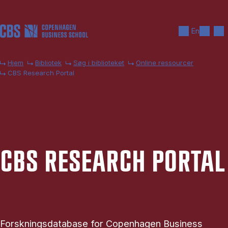
Gå til hovedindhold
Søg
Men
En
Hjem
Bibliotek
Søg i biblioteket
Online ressourcer
CBS Research Portal
CBS RE­SEARCH PO­R­TAL
Forskningsdatabase for Copenhagen Business