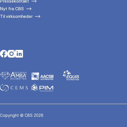
Pressekontakt
Nyt fra CBS
Til virksomheder
Opens in a new tab
Opens in a new tab
Opens in a new tab
Copyright © CBS 2026