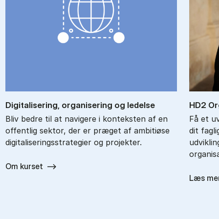
Di­gi­ta­li­se­ring, or­ga­ni­se­ring og le­del­se
HD2 Or­g
Bliv bedre til at navigere i konteksten af en
Få et u
offentlig sektor, der er præget af ambitiøse
dit fagl
digitaliseringsstrategier og projekter.
udvikli
organisa
Om kurset
Læs me