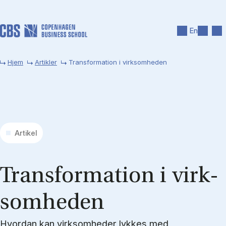
Gå til hovedindhold
Søg
Men
En
Hjem
Artikler
Transformation i virksomheden
Artikel
Trans­for­ma­tion i virk­
som­he­den
Hvordan kan virksomheder lykkes med