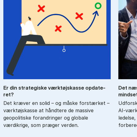
Er din stra­te­gi­ske værk­tøjskas­se op­da­te­
Det næ­s
ret?
mind­se
Det kræver en solid – og måske forstærket –
Udforsk
værktøjskasse at håndtere de massive
AI-værkt
geopolitiske forandringer og globale
ledelse,
værdikrige, som præger verden.
forbere