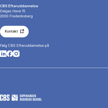
CBS Efteruddannelse
Dalgas Have 15
2000 Frederiksberg
Kontakt
Følg CBS Efteruddannelse på
Opens in a new tab
Opens in a new tab
Opens in a new tab