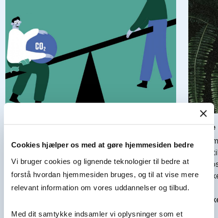
Vi un­der­vur­de­rer for­skel­le­ne i vo­res CO2-
At lede
af­tryk og kli­ma­po­li­tik­ken li­der der­un­der
Virksom
Cookies hjælper os med at gøre hjemmesiden bedre
Hvis du tror, at der ikke er nogen væsentlig
skade ti
Vi bruger cookies og lignende teknologier til bedre at
forskel på gennemsnitsborgeren og
Net-posi
multimillionærens CO2-aftryk, tager du fejl –
forstå hvordan hjemmesiden bruges, og til at vise mere
mål: ik
og du er ikke alene. Ny forskning…
relevant information om vores uddannelser og tilbud.
Se artik
Se artikel
Med dit samtykke indsamler vi oplysninger som et