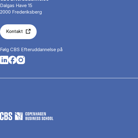
Dalgas Have 15
2000 Frederiksberg
Kontakt
Følg CBS Efteruddannelse på
Opens in a new tab
Opens in a new tab
Opens in a new tab