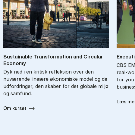
Sustai­nab­le Trans­for­ma­tion and Circu­lar
Ex­ec­ut
Eco­no­my
CBS EMB
Dyk ned i en kritisk refleksion over den
real-wor
nuværende lineære økonomiske model og de
for you
udfordringer, den skaber for det globale miljø
busines
og samfund.
Læs me
Om kurset