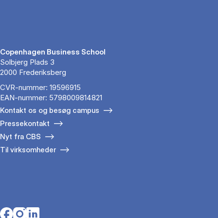
Copenhagen Business School
Solbjerg Plads 3
2000 Frederiksberg
CVR-nummer: 19596915
EAN-nummer: 5798009814821
Kontakt os og besøg campus
Pressekontakt
Nyt fra CBS
Til virksomheder
Opens in a new tab
Opens in a new tab
Opens in a new tab