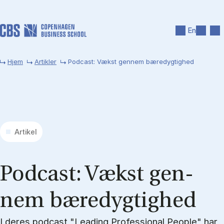
Gå til hovedindhold
Søg
Men
En
Hjem
Artikler
Podcast: Vækst gennem bæredygtighed
Artikel
Po­dcast: Vækst gen­
nem bæ­re­dyg­tig­hed
I deres podcast "Leading Professional People" har