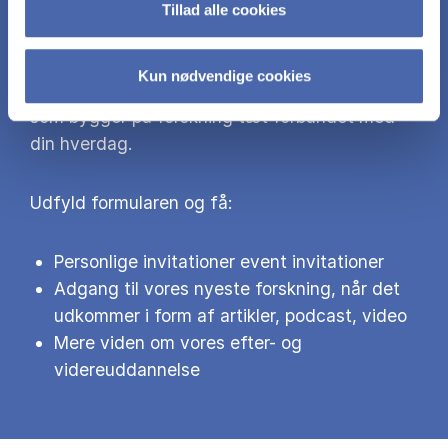
Tillad alle cookies
CBS Efteruddannelse adresserer de store
samfundsudfordringer og giver dig mulighed
Kun nødvendige cookies
for at lære gennem undervisning og events,
som bygger på forskning tæt forbundet med
din hverdag.
Udfyld formularen og få:
Personlige invitationer event invitationer
Adgang til vores nyeste forskning, når det
udkommer i form af artikler, podcast, video
Mere viden om vores efter- og
videreuddannelse