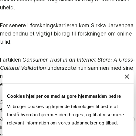
uheld.
For senere i forskningskarrieren kom Sirkka Jarvenpaa
med endnu et vigtigt bidrag til forskningen om online
tillid.
I artiklen
Consumer Trust in an Internet Store: A Cross-
Cultural Validation
undersøgte hun sammen med sine
medforfattere, hvad der får forbrugere til at stole på
en netbutik.
Cookies hjælper os med at gøre hjemmesiden bedre
Studiet viste, at tillid har stor betydning for, om
Vi bruger cookies og lignende teknologier til bedre at
forbrugere er villige til at købe online, og at blandt
forstå hvordan hjemmesiden bruges, og til at vise mere
andet opfattet omdømme og størrelse påvirker, om en
relevant information om vores uddannelser og tilbud.
internetbutik bliver vurderet som troværdig. Artiklen
viste også, at mønstret kunne genfindes på tværs af