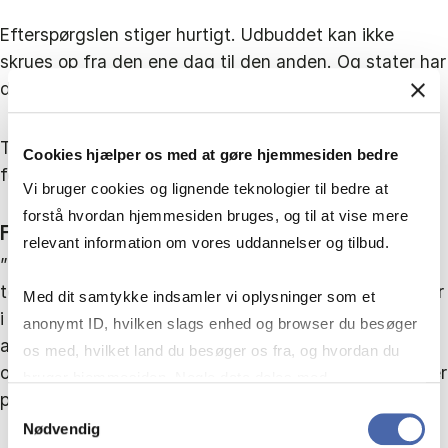
Efterspørgslen stiger hurtigt. Udbuddet kan ikke
skrues op fra den ene dag til den anden. Og stater har
direkte kontrol med ressourcerne.
Til gengæld er markedet for kritiske mineraler ifølge
Cookies hjælper os med at gøre hjemmesiden bedre
forfatterne mere komplekst end olie.
Vi bruger cookies og lignende teknologier til bedre at
forstå hvordan hjemmesiden bruges, og til at vise mere
Forskere tror ikke på OPEC 2.0
relevant information om vores uddannelser og tilbud.
”Der findes mange forskellige mineraler, og
teknologierne ændrer sig hurtigt. Og forbrugerne, især
Med dit samtykke indsamler vi oplysninger som et
i EU, USA og Japan, forsøger aktivt at reducere
anonymt ID, hvilken slags enhed og browser du besøger
afhængigheden gennem genanvendelse, substitution
os med, hvilket land du besøger os fra, og hvordan du
og nye handelsaftaler,” fortæller Tooraj Jamasb, der er
bruger hjemmesiden. Nogle data deles med
professor i energiøkonomi på CBS.
tredjepartsværktøjer, som vi bruger til statistik og
Samtykkevalg
Nødvendig
markedsføring. Du bestemmer selv - og kan altid trække