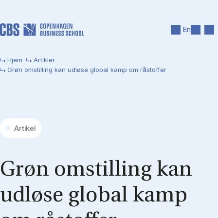
Gå til hovedindhold
Søg
Men
En
Hjem
Artikler
Grøn omstilling kan udløse global kamp om råstoffer
Artikel
Grøn om­stil­ling kan
ud­lø­se glo­bal kamp