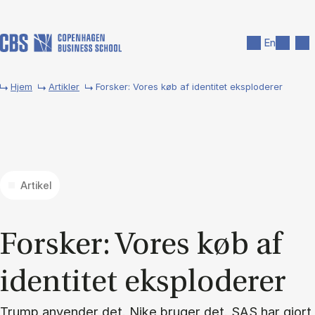
Gå til hovedindhold
Søg
Men
En
Hjem
Artikler
Forsker: Vores køb af identitet eksploderer
Artikel
For­sker: Vo­res køb af
iden­ti­tet eks­plo­de­rer
Trump anvender det. Nike bruger det. SAS har gjort