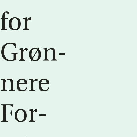
for
Grøn­
ne­re
For­