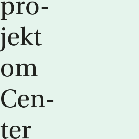
pro­
jekt
om
Cen­
ter