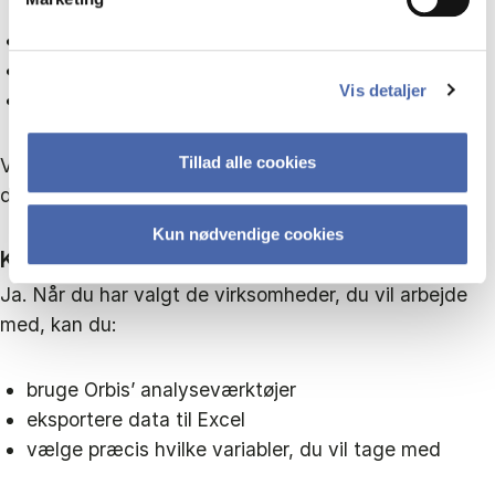
geografisk område
omsætning
Vis detaljer
antal ansatte
Tillad alle cookies
Vælg de kriterier, der giver bedst mening i forhold til
din analyse.
Kun nødvendige cookies
Kan man analysere og eksportere data?
Ja. Når du har valgt de virksomheder, du vil arbejde
med, kan du:
bruge Orbis’ analyseværktøjer
eksportere data til Excel
vælge præcis hvilke variabler, du vil tage med