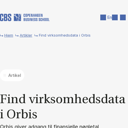
Gå til hovedindhold
Søg
Men
En
Hjem
Artikler
Find virksomhedsdata i Orbis
Artikel
Find virk­som­heds­da­ta
i Or­bis
Orbis giver adgang til finansielle nøgletal,