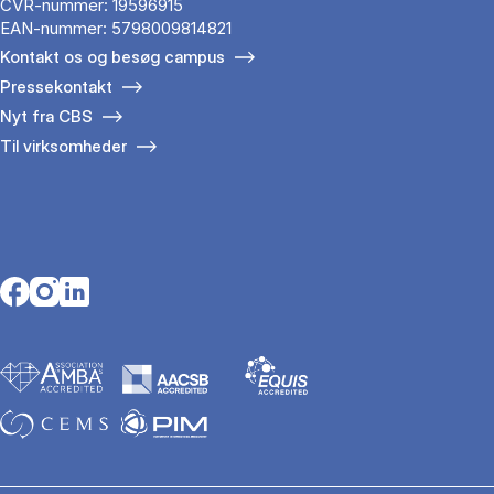
CVR-nummer: 19596915
EAN-nummer: 5798009814821
Kontakt os og besøg campus
Pressekontakt
Nyt fra CBS
Til virksomheder
Opens in a new tab
Opens in a new tab
Opens in a new tab