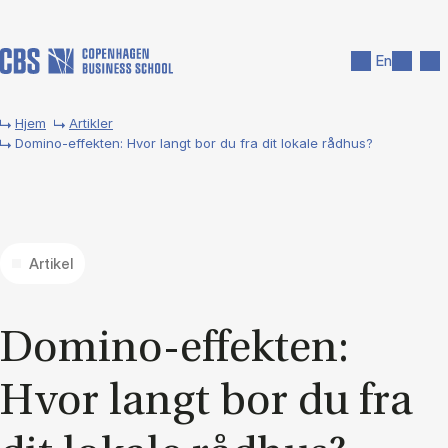
Gå til hovedindhold
Søg
Men
En
Hjem
Artikler
Domino-effekten: Hvor langt bor du fra dit lokale rådhus?
Artikel
Do­mi­no-ef­fek­ten:
Hvor langt bor du fra