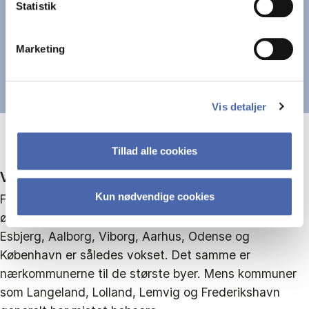
Statistik
Marketing
Vis detaljer
Tillad alle cookies
VELFÆRD ULIGE FORDELT
Kun nødvendige cookies
Forskernes studie viser, at reformen har bidraget til at
øge forskellen mellem by og land. Kommuner som
Esbjerg, Aalborg, Viborg, Aarhus, Odense og
København er således vokset. Det samme er
nærkommunerne til de største byer. Mens kommuner
som Langeland, Lolland, Lemvig og Frederikshavn