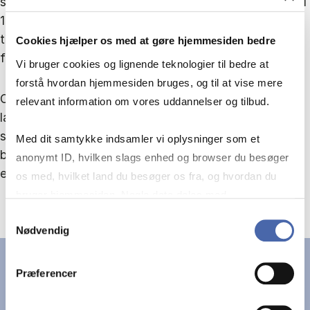
skrumpede således med 4 procent og børnetallet med
13 procent. For dem, der blev boende, steg afstanden
til arbejdet, mens værdien af deres hus til gengæld
Cookies hjælper os med at gøre hjemmesiden bedre
faldt.
Vi bruger cookies og lignende teknologier til bedre at
forstå hvordan hjemmesiden bruges, og til at vise mere
Og når der endelig kom nye tilflyttere, havde de ofte
relevant information om vores uddannelser og tilbud.
lavere uddannelse og indkomst, og den samlede
socioøkonomiske profil ændrede sig. Hvilket har
Med dit samtykke indsamler vi oplysninger som et
betydning for både skatteindtægter og lokalt
anonymt ID, hvilken slags enhed og browser du besøger
engagement.
os med, hvilket land du besøger os fra, og hvordan du
bruger hjemmesiden. Nogle data deles med
tredjepartsværktøjer, som vi bruger til statistik og
Samtykkevalg
Nødvendig
markedsføring. Du bestemmer selv - og kan altid trække
dit samtykke tilbage via knappen nederst til højre.
Præferencer