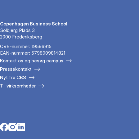
Copenhagen Business School
Solbjerg Plads 3
2000 Frederiksberg
CVR-nummer: 19596915
EAN-nummer: 5798009814821
Kontakt os og besøg campus
Pressekontakt
Nyt fra CBS
Til virksomheder
Opens in a new tab
Opens in a new tab
Opens in a new tab