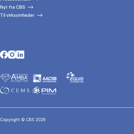
Nyt fra CBS
Til virksomheder
Opens in a new tab
Opens in a new tab
Opens in a new tab
Copyright © CBS 2026