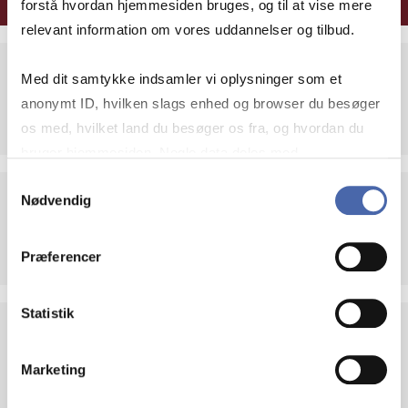
forstå hvordan hjemmesiden bruges, og til at vise mere
relevant information om vores uddannelser og tilbud.
Med dit samtykke indsamler vi oplysninger som et
Ledelsesudviklingsforløb (LUF)
anonymt ID, hvilken slags enhed og browser du besøger
6 ECTS
os med, hvilket land du besøger os fra, og hvordan du
bruger hjemmesiden. Nogle data deles med
tredjepartsværktøjer, som vi bruger til statistik og
Samtykkevalg
Nødvendig
markedsføring. Du bestemmer selv - og kan altid trække
Strategisk Ledelse
dit samtykke tilbage via knappen nederst til højre.
5 ECTS
Præferencer
Statistik
Resultatorienteret lederskab
Marketing
5 ECTS