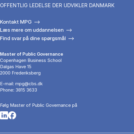
OFFENTLIG LEDELSE DER UDVIKLER DANMARK
Kontakt MPG
Læs mere om uddannelsen
Find svar på dine spørgsmål
Master of Public Governance
Copenhagen Business School
Dalgas Have 15
2000 Frederiksberg
E-mail:
mpg@cbs.dk
Phone:
3815 3633
Følg Master of Public Governance på
Opens in a new tab
Opens in a new tab