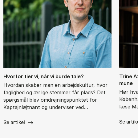
Hvor­for tier vi, når vi bur­de tale?
Tri­ne A
mu­ne
Hvordan skaber man en arbejdskultur, hvor
Hør hva
faglighed og ærlige stemmer får plads? Det
Københa
spørgsmål blev omdrejningspunktet for
læse Ma
Kaptajnløjtnant og underviser ved…
Se artik
Se artikel