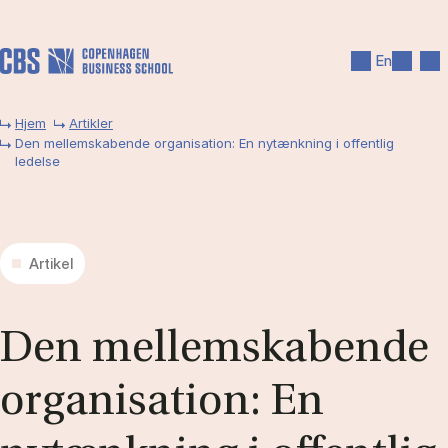
Gå til hovedindhold
Søg
Men
En
Hjem
Artikler
Den mellemskabende organisation: En nytænkning i offentlig
ledelse
Artikel
Den mel­lem­ska­ben­de
or­ga­ni­sa­tion: En