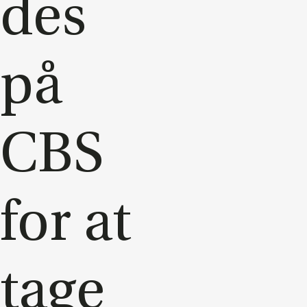
des
på
CBS
for at
tage