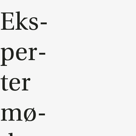
Eks­
per­
ter
mø­