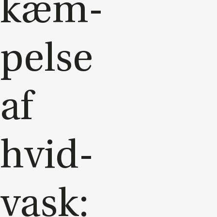
kæm­
pel­se
af
hvid­
vask: