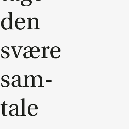
den
svæ­re
sam­
ta­le