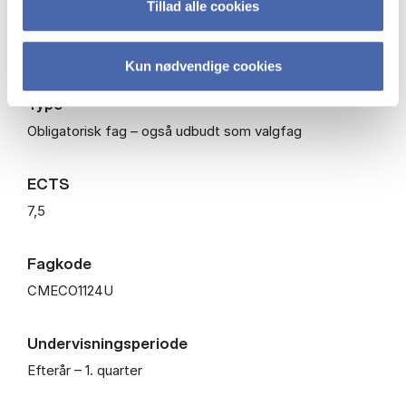
Tillad alle cookies
Niveau
Kandidat
Kun nødvendige cookies
Type
Obligatorisk fag – også udbudt som valgfag
ECTS
7,5
Fagkode
CMECO1124U
Undervisningsperiode
Efterår – 1. quarter