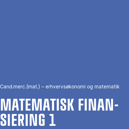
Gå til hovedindhold
Søg
Men
En
Hjem
Matematisk Finansiering 1
Cand.merc.(mat.) – erhvervsøkonomi og matematik
MA­TE­MA­TISK FI­NAN­
SI­E­RING 1