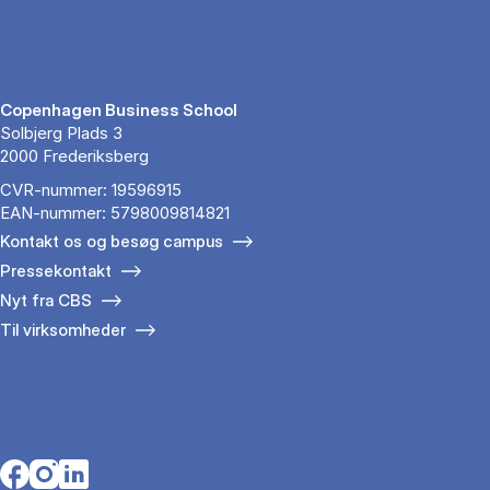
Copenhagen Business School
Solbjerg Plads 3
2000 Frederiksberg
CVR-nummer: 19596915
EAN-nummer: 5798009814821
Kontakt os og besøg campus
Pressekontakt
Nyt fra CBS
Til virksomheder
Opens in a new tab
Opens in a new tab
Opens in a new tab