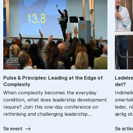
Pul­se & Prin­cip­les: Le­a­ding at the Edge of
Le­del­
Com­ple­xi­ty
det?
When complexity becomes the everyday
Indimel
condition, what does leadership development
smertel
require? Join this one-day conference on
leder, 
rethinking and challenging leadership…
ærlig s
Se event
Se artik