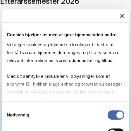
Efterårssemester 2026
Tilmeldingsfrist: 6. august 2026
Cookies hjælper os med at gøre hjemmesiden bedre
Vi bruger cookies og lignende teknologier til bedre at
forstå hvordan hjemmesiden bruges, og til at vise mere
Undervisningen er mandage kl. 17:10-19:45 i
relevant information om vores uddannelser og tilbud.
uge 33-40.
Med dit samtykke indsamler vi oplysninger som et
anonymt ID, hvilken slags enhed og browser du besøger
os med, hvilket land du besøger os fra, og hvordan du
bruger hjemmesiden. Nogle data deles med
tredjepartsværktøjer, som vi bruger til statistik og
Samtykkevalg
Nødvendig
markedsføring. Du bestemmer selv - og kan altid trække
dit samtykke tilbage via knappen nederst til højre.