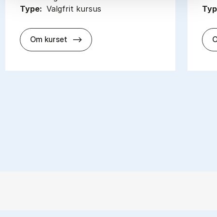
Type:
Valgfrit kursus
Typ
about
Om kurset
O