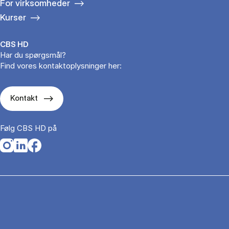
For virksomheder
Kurser
CBS HD
Har du spørgsmål?
Find vores kontaktoplysninger her:
Kontakt
Følg CBS HD på
Opens in a new tab
Opens in a new tab
Opens in a new tab