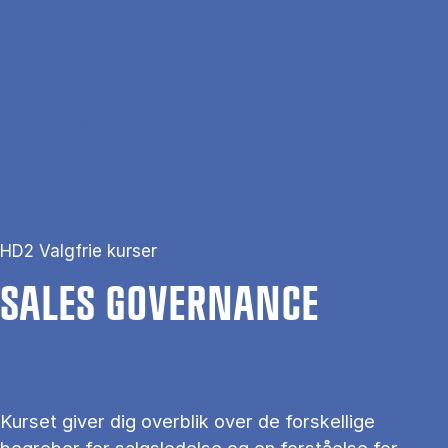
Gå til hovedindhold
Søg
Men
En
Hjem
Sales Governance
HD2 Valgfrie kurser
SA­LES GOVER­NAN­CE
Kurset giver dig overblik over de forskellige