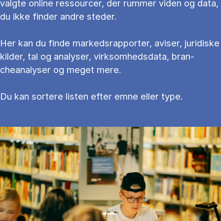
valg­te on­li­ne res­sour­cer, der rum­mer vi­den og data,
du ikke fin­der an­dre ste­der.
Her kan du fin­de mar­keds­rap­por­ter, aviser, juridiske
kilder, tal og ana­ly­ser, virksomhedsdata, bran­
cheanalyser og meget mere.
Du kan sortere li­sten ef­ter emne el­ler type.