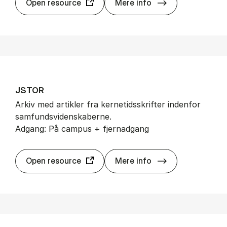
Econ­Lit
Open resource
Mere info
JSTOR
Arkiv med artikler fra kernetidsskrifter indenfor
samfundsvidenskaberne.
Adgang: På campus + fjernadgang
JSTOR
Open resource
Mere info