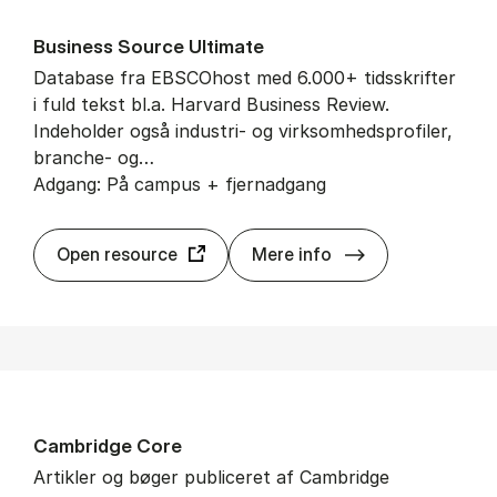
Bu­si­ness Sour­ce Ul­ti­ma­te
Database fra EBSCOhost med 6.000+ tidsskrifter
i fuld tekst bl.a. Harvard Business Review.
Indeholder også industri- og virksomhedsprofiler,
branche- og…
Adgang: På campus + fjernadgang
Bu­si­ness Sour­ce
Open resource
Mere info
Cam­brid­ge Core
Artikler og bøger publiceret af Cambridge