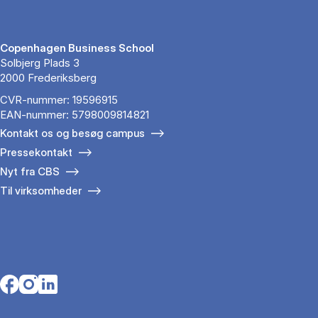
Copenhagen Business School
Solbjerg Plads 3
2000 Frederiksberg
CVR-nummer: 19596915
EAN-nummer: 5798009814821
Kontakt os og besøg campus
Pressekontakt
Nyt fra CBS
Til virksomheder
Opens in a new tab
Opens in a new tab
Opens in a new tab