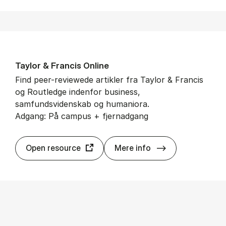
Tay­l­or & Fran­cis On­li­ne
Find peer-reviewede artikler fra Taylor & Francis
og Routledge indenfor business,
samfundsvidenskab og humaniora.
Adgang: På campus + fjernadgang
Tay­l­or & Fran­cis
Open resource
Mere info