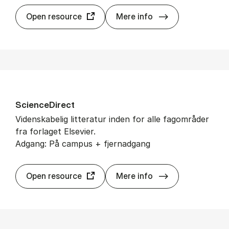
Ox­ford Aca­de­m
Open resource
Mere info
Sci­en­ce­Di­rect
Videnskabelig litteratur inden for alle fagområder
fra forlaget Elsevier.
Adgang: På campus + fjernadgang
Sci­en­ce­Di­rect
Open resource
Mere info