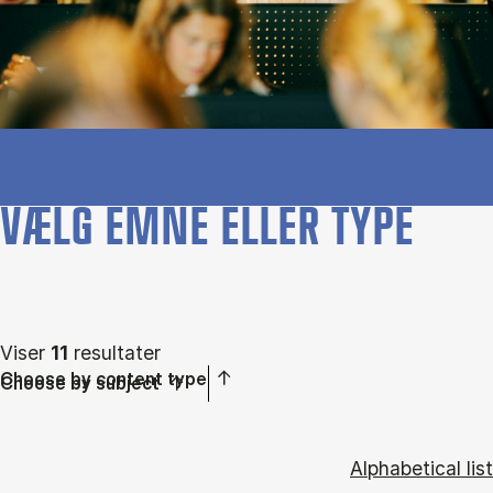
VÆLG EMNE ELLER TYPE
Viser
11
resultater
Choose by content type
Choose by subject
Alphabetical list