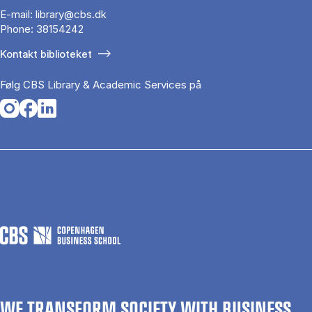
E-mail:
library@cbs.dk
Phone:
38154242
Kontakt biblioteket
Følg CBS Library & Academic Services på
Opens in a new tab
Opens in a new tab
Opens in a new tab
WE TRANSFORM SOCIETY WITH BUSINESS.