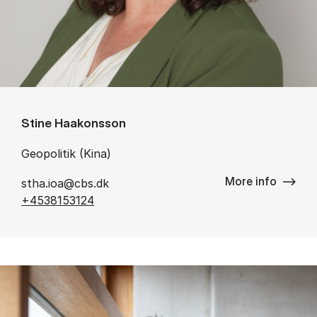
Stine Haakonsson
Geopolitik (Kina)
More info
stha.ioa@cbs.dk
+4538153124