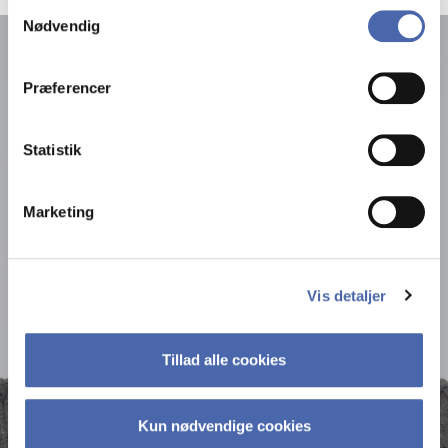
tredjepartsværktøjer, som vi bruger til statistik og
Samtykkevalg
Nødvendig
markedsføring. Du bestemmer selv - og kan altid trække
dit samtykke tilbage via knappen nederst til højre.
Præferencer
Statistik
Marketing
Vis detaljer
Tillad alle cookies
Kun nødvendige cookies