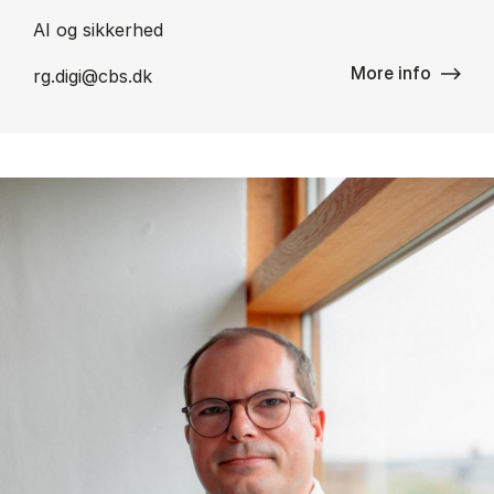
AI og sikkerhed
More info
rg.digi@cbs.dk