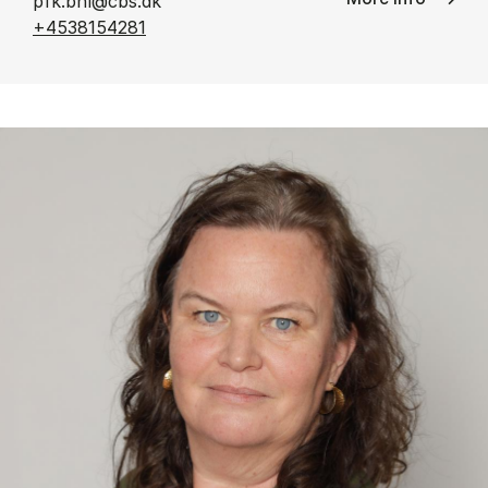
pfk.bhl@cbs.dk
+4538154281