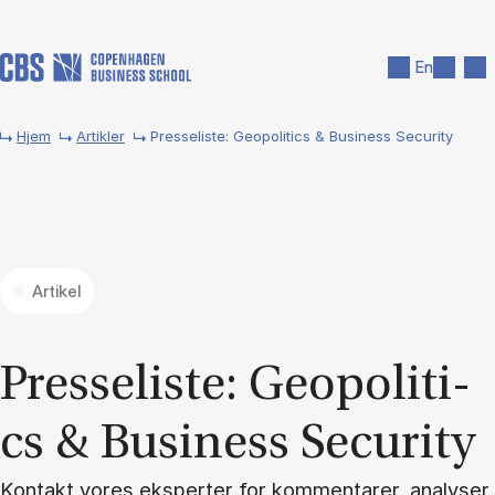
Gå til hovedindhold
Søg
Men
En
Hjem
Artikler
Presseliste: Geopolitics & Business Security
Artikel
Pres­se­li­ste: Ge­opo­li­ti­
cs & Bu­si­ness Securi­ty
Kontakt vores eksperter for kommentarer, analyser