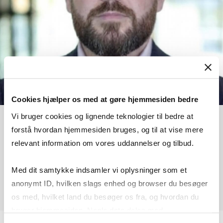
Cookies hjælper os med at gøre hjemmesiden bedre
Vi bruger cookies og lignende teknologier til bedre at
Michele Acciaro
forstå hvordan hjemmesiden bruges, og til at vise mere
relevant information om vores uddannelser og tilbud.
Forsvar, erhvervsliv og innovation
Med dit samtykke indsamler vi oplysninger som et
More info
mac.si@cbs.dk
anonymt ID, hvilken slags enhed og browser du besøger
+4538152824
os med, hvilket land du besøger os fra, og hvordan du
bruger hjemmesiden. Nogle data deles med