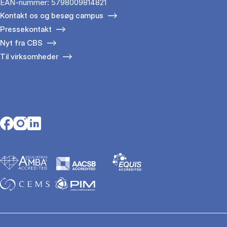
EAN-nummer: 5798009814821
Kontakt os og besøg campus
Pressekontakt
Nyt fra CBS
Til virksomheder
Opens in a new tab
Opens in a new tab
Opens in a new tab