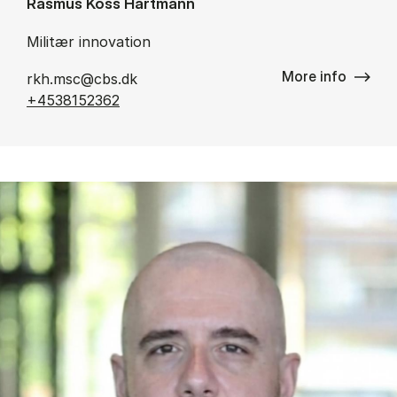
Rasmus Koss Hartmann
Militær innovation
More info
rkh.msc@cbs.dk
+4538152362