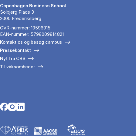
Copenhagen Business School
Solbjerg Plads 3
2000 Frederiksberg
CVR-nummer: 19596915
EAN-nummer: 5798009814821
Kontakt os og besøg campus
Pressekontakt
Nyt fra CBS
Til virksomheder
Opens in a new tab
Opens in a new tab
Opens in a new tab